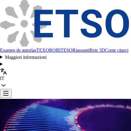
Examen de autorías
TEXORO
BITESO
Riassunti
Rete 3D
Come citarci
Maggiori informazioni
IT