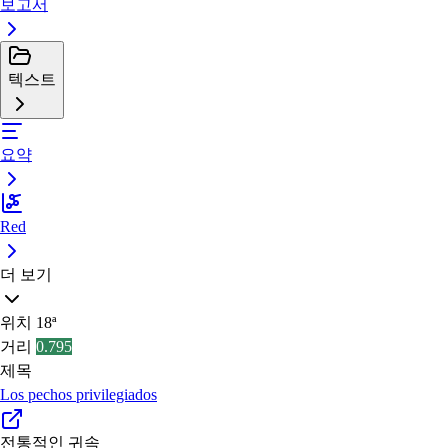
보고서
텍스트
요약
Red
더 보기
위치
18ª
거리
0.795
제목
Los pechos privilegiados
전통적인 귀속