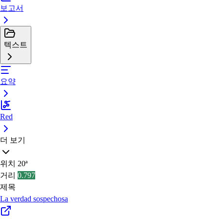
보고서
텍스트
요약
Red
더 보기
위치
20ª
거리
0.797
제목
La verdad sospechosa