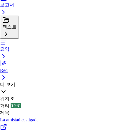
보고서
텍스트
요약
Red
더 보기
위치
8ª
거리
0.761
제목
La amistad castigada