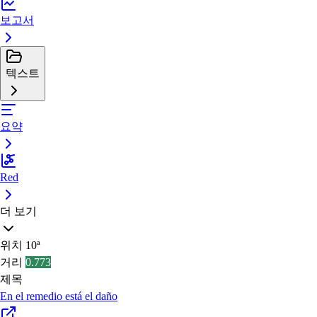
보고서
텍스트
요약
Red
더 보기
위치
10ª
거리
0.773
제목
En el remedio está el daño