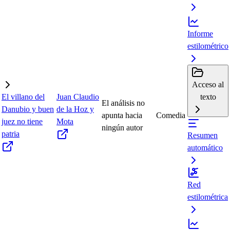
Informe
estilométrico
Acceso al
El villano del
Juan Claudio
texto
El análisis no
Danubio y buen
de la Hoz y
apunta hacia
Comedia
juez no tiene
Mota
ningún autor
patria
Resumen
automático
Red
estilométrica