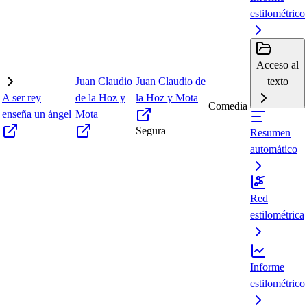
estilométrico
Acceso al
Juan Claudio
Juan Claudio de
texto
A ser rey
de la Hoz y
la Hoz y Mota
Comedia
enseña un ángel
Mota
Segura
Resumen
automático
Red
estilométrica
Informe
estilométrico