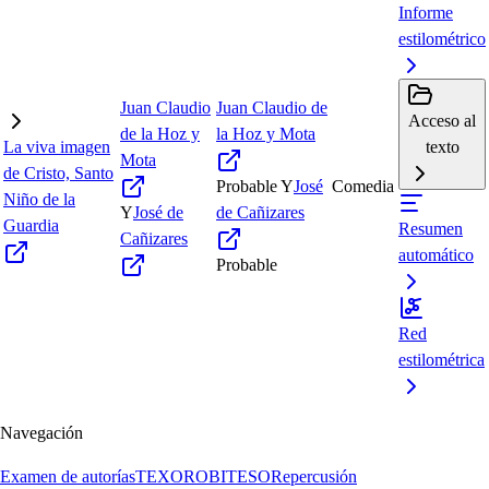
Informe
estilométrico
Juan Claudio
Juan Claudio de
Acceso al
de la Hoz y
la Hoz y Mota
La viva imagen
texto
Mota
de Cristo, Santo
Probable
Y
José
Comedia
Niño de la
Y
José de
de Cañizares
Guardia
Resumen
Cañizares
automático
Probable
Red
estilométrica
Navegación
Examen de autorías
TEXORO
BITESO
Repercusión