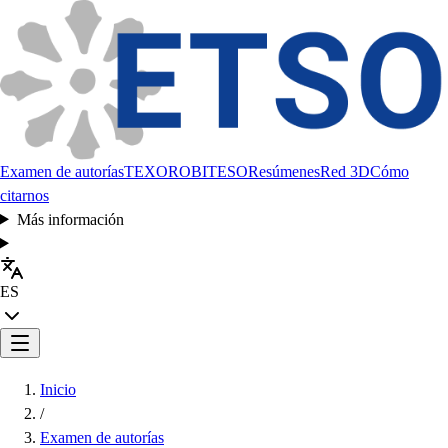
Examen de autorías
TEXORO
BITESO
Resúmenes
Red 3D
Cómo
citarnos
Más información
ES
Inicio
/
Examen de autorías