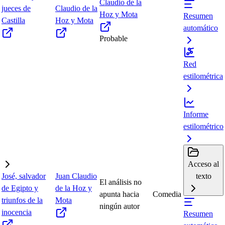
Claudio de la
jueces de
Claudio de la
Hoz y Mota
Resumen
Castilla
Hoz y Mota
automático
Probable
Red
estilométrica
Informe
estilométrico
Acceso al
José, salvador
Juan Claudio
texto
El análisis no
de Egipto y
de la Hoz y
apunta hacia
Comedia
triunfos de la
Mota
ningún autor
inocencia
Resumen