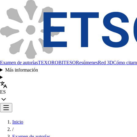
Examen de autorías
TEXORO
BITESO
Resúmenes
Red 3D
Cómo citarn
Más información
ES
Inicio
/
Examen de autorías