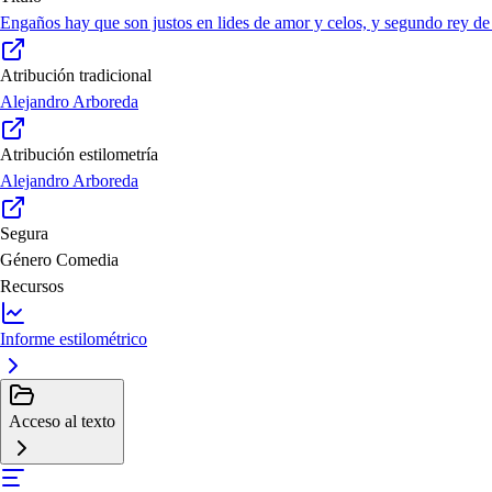
Engaños hay que son justos en lides de amor y celos, y segundo rey 
Atribución tradicional
Alejandro Arboreda
Atribución estilometría
Alejandro Arboreda
Segura
Género
Comedia
Recursos
Informe estilométrico
Acceso al texto