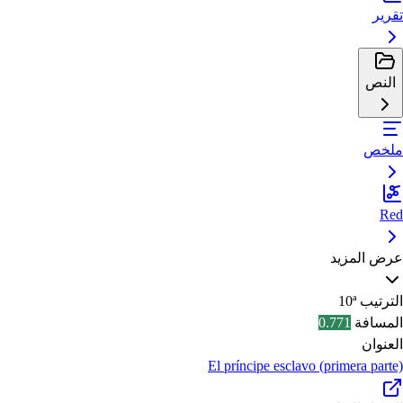
تقرير
النص
ملخص
Red
عرض المزيد
الترتيب
10ª
المسافة
0.771
العنوان
El príncipe esclavo (primera parte)