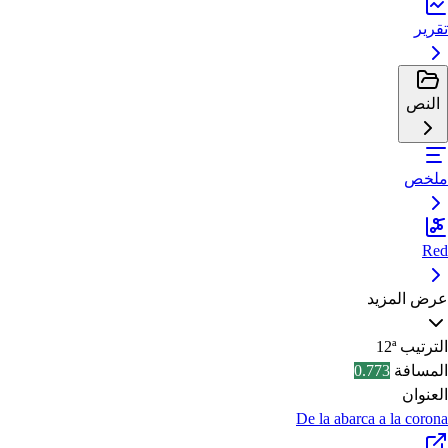
تقرير
النص
ملخص
Red
عرض المزيد
الترتيب
12ª
المسافة
0.773
العنوان
De la abarca a la corona