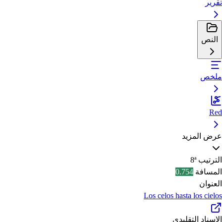
تقرير
النص
ملخص
Red
عرض المزيد
الترتيب
8ª
المسافة
0.754
العنوان
Los celos hasta los cielos
الإسناد التقليدي