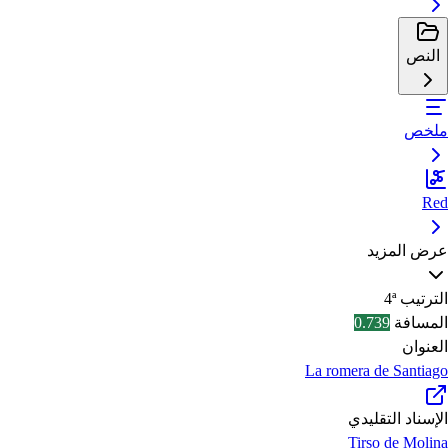
النص
ملخص
Red
عرض المزيد
الترتيب
4ª
المسافة
0.739
العنوان
La romera de Santiago
الإسناد التقليدي
Tirso de Molina