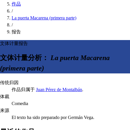
作品
/
La puerta Macarena (primera parte)
/
报告
文体计量报告
文体计量分析：
La puerta Macarena
(primera parte)
传统归因
作品归属于
Juan Pérez de Montalbán
.
体裁
Comedia
来源
El texto ha sido preparado por Germán Vega.