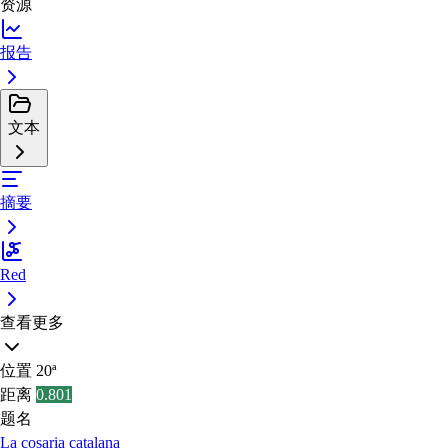
资源
报告
文本
摘要
Red
查看更多
位置
20ª
距离
0.801
题名
La cosaria catalana