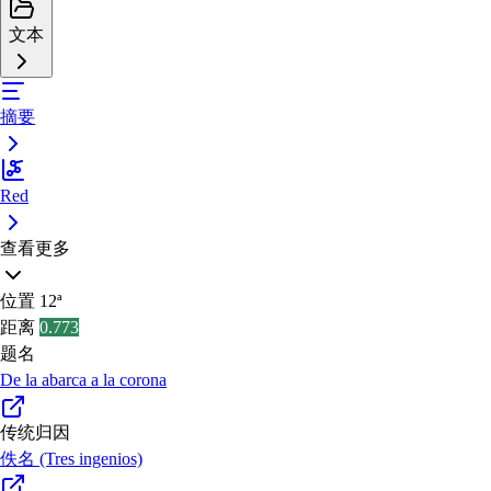
文本
摘要
Red
查看更多
位置
12ª
距离
0.773
题名
De la abarca a la corona
传统归因
佚名 (Tres ingenios)