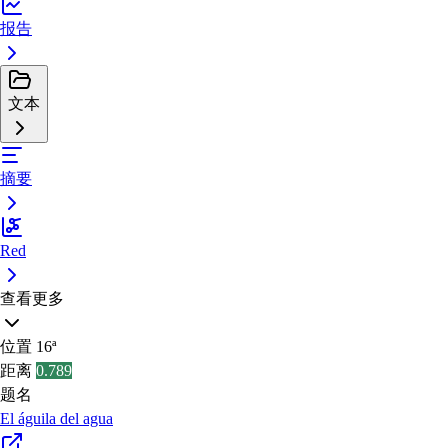
报告
文本
摘要
Red
查看更多
位置
16ª
距离
0.789
题名
El águila del agua