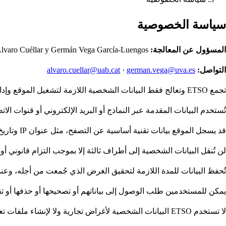
سياسة الخصوصية
المسؤول عن المعالجة:
Álvaro Cuéllar y Germán Vega García-Luengos.
التواصل:
german.vega@uva.es
·
alvaro.cuellar@uab.cat
تجمع ETSO وتعالج فقط البيانات الشخصية اللازمة لتشغيل الموقع وإدارة الرسائل التي يرسلها المستخدمون.
تُستخدم البيانات المقدمة عبر النماذج أو البريد الإلكتروني أو قنوات ال
قد يسجل الموقع بيانات تقنية أساسية عن التصفح، مثل عنوان IP وتاريخ الدخول ووقته والمتصفح والصفحات المزارة، لأغراض الأمان والصيانة التقنية والتحليل العام لأداء الموقع.
لن تُنقل البيانات الشخصية إلى أطراف ثالثة إلا بموجب التزام قانوني أو ع
تُحفظ البيانات للمدة اللازمة لتحقيق الغرض الذي جُمعت من أجله، وعند ال
يمكن للمستخدمين طلب الوصول إلى بياناتهم أو تصحيحها أو حذفها أو ت
لا تستخدم ETSO البيانات الشخصية لأغراض تجارية ولا لإنشاء ملفات تعريف إعلانية.