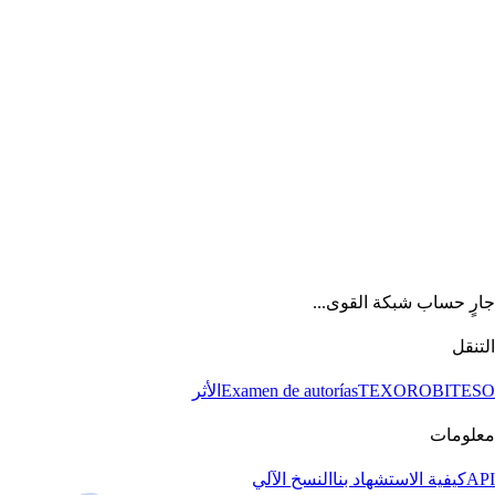
جارٍ حساب شبكة القوى...
التنقل
BITESO
TEXORO
Examen de autorías
الأثر
معلومات
API
كيفية الاستشهاد بنا
النسخ الآلي