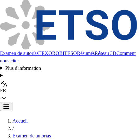
Examen de autorías
TEXORO
BITESO
Résumés
Réseau 3D
Comment
nous citer
Plus d'information
FR
Accueil
/
Examen de autorías