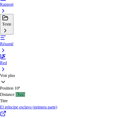
Rapport
Texte
Résumé
Red
Voir plus
Position
10ª
Distance
0.771
Titre
El príncipe esclavo (primera parte)