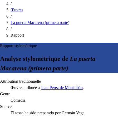
/
Œuvres
/
La puerta Macarena (primera parte)
/
Rapport
Rapport stylométrique
Analyse stylométrique de
La puerta
Macarena (primera parte)
Attribution traditionnelle
Œuvre attribuée à
Juan Pérez de Montalbán
.
Genre
Comedia
Source
El texto ha sido preparado por Germán Vega.