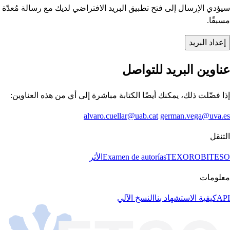
سيؤدي الإرسال إلى فتح تطبيق البريد الافتراضي لديك مع رسالة مُعدّة
مسبقًا.
إعداد البريد
عناوين البريد للتواصل
إذا فضّلت ذلك، يمكنك أيضًا الكتابة مباشرة إلى أي من هذه العناوين:
alvaro.cuellar@uab.cat
german.vega@uva.es
التنقل
BITESO
TEXORO
Examen de autorías
الأثر
معلومات
API
كيفية الاستشهاد بنا
النسخ الآلي