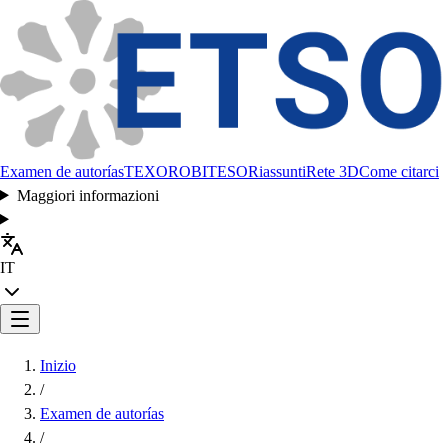
Examen de autorías
TEXORO
BITESO
Riassunti
Rete 3D
Come citarci
Maggiori informazioni
IT
Inizio
/
Examen de autorías
/