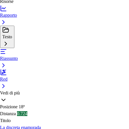
Risorse
Rapporto
Testo
Riassunto
Red
Vedi di più
Posizione
18ª
Distanza
0.724
Titolo
La discreta enamorada