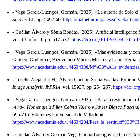
-
Vega García-Luengos, Germán.
(2025).
«La autoría de Solo el
Studies
.
61, pp. 549-560.
https://dialnet.unirioja.es/servlet/art
-
Cuéllar, Álvaro y Sònia Boadas.
(2025).
Artificial Intelligenc
vol. 13, núm. 1, pp. 517-532.
https://doi.org/10.13035/H.2025.1
-
Vega García-Luengos, Germán.
(2025).
«Más evidencias y con
Guillén, Guillermo; Bienvenido Morros Mestres y Laura Fernánd
https://www.academia.edu/144634338/M%C3%A1s_evidencias_y
-
Toselli, Alejandro H.; Álvaro Cuéllar; Sònia Boadas; Enrique
Image Analysis. IbPRIA
.
vol. 15937, pp. 254-267.
https://doi.
-
Vega García-Luengos, Germán.
(2025).
«Para la restitución a
mira». Homenaje a Pilar Celma Valero y Javier Blasco Pascual
695-716.
Ediciones Universidad de Valladolid.
https://www.academia.edu/144634284/Para_la_restituci%C
-
Cuéllar, Álvaro y Germán Vega García-Luengos.
(2025).
«Crec