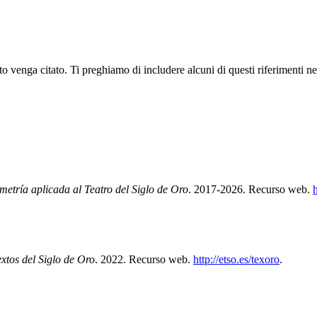
 venga citato. Ti preghiamo di includere alcuni di questi riferimenti nella
etría aplicada al Teatro del Siglo de Oro
.
2017-2026.
Recurso web.
h
os del Siglo de Oro
.
2022.
Recurso web.
http://etso.es/texoro
.