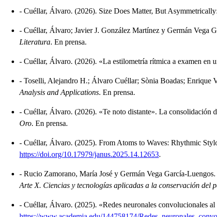
-
Cuéllar, Álvaro.
(2026).
Size Does Matter, But Asymmetrically:
-
Cuéllar, Álvaro; Javier J. González Martínez y Germán Vega 
Literatura
.
En prensa.
-
Cuéllar, Álvaro.
(2026).
«La estilometría rítmica a examen en
-
Toselli, Alejandro H.; Álvaro Cuéllar; Sònia Boadas; Enrique
Analysis and Applications
.
En prensa.
-
Cuéllar, Álvaro.
(2026).
«Te noto distante». La consolidación 
Oro
.
En prensa.
-
Cuéllar, Álvaro.
(2025).
From Atoms to Waves: Rhythmic Stylo
https://doi.org/10.17979/janus.2025.14.12653
.
-
Rucio Zamorano, María José y Germán Vega García-Luengos
Arte X. Ciencias y tecnologías aplicadas a la conservación del 
-
Cuéllar, Álvaro.
(2025).
«Redes neuronales convolucionales al s
https://www.academia.edu/144758174/Redes_neuronales_convo