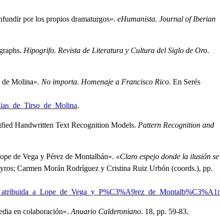
onfundir por los propios dramaturgos»
.
eHumanista. Journal of Iberian
ographs
.
Hipogrifo. Revista de Literatura y Cultura del Siglo de Oro
.
o de Molina»
.
No importa. Homenaje a Francisco Rico
.
En Serés
ias_de_Tirso_de_Molina
.
lified Handwritten Text Recognition Models
.
Pattern Recognition and
a Lope de Vega y Pérez de Montalbán»
.
«Claro espejo donde la ilusión se
yros; Carmen Morán Rodríguez y Cristina Ruiz Urbón (coords.), pp.
media_atribuida_a_Lope_de_Vega_y_P%C3%A9rez_de_Montalb%C3%A1
edia en colaboración»
.
Anuario Calderoniano
.
18, pp. 59-83.