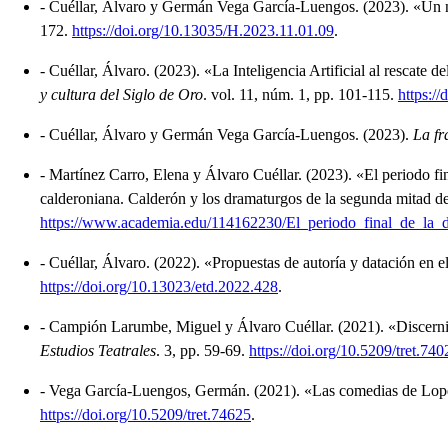
-
Cuéllar, Álvaro y Germán Vega García-Luengos.
(2023).
«Un n
172.
https://doi.org/10.13035/H.2023.11.01.09
.
-
Cuéllar, Álvaro.
(2023).
«La Inteligencia Artificial al rescate 
y cultura del Siglo de Oro
.
vol. 11, núm. 1, pp. 101-115.
https:/
-
Cuéllar, Álvaro y Germán Vega García-Luengos.
(2023).
La fr
-
Martínez Carro, Elena y Álvaro Cuéllar.
(2023).
«El periodo fi
calderoniana. Calderón y los dramaturgos de la segunda mitad d
https://www.academia.edu/114162230/El_periodo_final_de_l
-
Cuéllar, Álvaro.
(2022).
«Propuestas de autoría y datación en el 
https://doi.org/10.13023/etd.2022.428
.
-
Campión Larumbe, Miguel y Álvaro Cuéllar.
(2021).
«Discerni
Estudios Teatrales
.
3, pp. 59-69.
https://doi.org/10.5209/tret.740
-
Vega García-Luengos, Germán.
(2021).
«Las comedias de Lope 
https://doi.org/10.5209/tret.74625
.