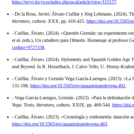
https://recyt.fecyt.es/index.php/acal/article/view/115157
.
-
De la Rosa, Javier; Álvaro Cuéllar y Jörg Lehmann.
(2024).
Th
literatura, cultura
.
XXX, pp. 410-425.
https://doi.org/10.5565/
-
Cuéllar, Álvaro.
(2024).
«Querido Germán: un experimento estil
et al. (eds.), Un caballero para Olmedo. Homenaje al profesor
codigo=9727338
.
-
Cuéllar, Álvaro.
(2024).
Stylometry and Spanish Golden Age Th
and Beyond
.
In R. Hesselbach, J. Calvo Tello, U. Henny-Krahm
-
Cuéllar, Álvaro y Germán Vega García-Luengos.
(2023).
«La f
131-198.
https://doi.org/10.5565/rev/anuariolopedevega.492
.
-
Vega García-Luengos, Germán.
(2023).
«Para la delimitación d
Vega. Texto, literatura, cultura
.
XXIX, pp. 469-544.
https://doi
-
Cuéllar, Álvaro.
(2023).
«Cronología y estilometría: datación 
https://doi.org/10.5565/rev/anuariolopedevega.483
.