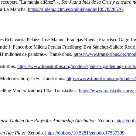
 recupera "La monja alférez".»
.
Sor Juana Inés de la Cruz y el teatro 
lla-La Mancha.
https://ruidera.uclm.es/xmlui/handle/10578/28570
.
és Echavarría Peláez; José Manuel Fradejas Rueda; Francisco Gago Jove
o J. Pancorbo; Milena Peralta Friedburg; Eva Sánchez-Salido; Rodrig
11 millones de palabras»
.
Transkribus.
https://www.transkribus.org/mod
nskribus.
https://www.transkribus.org/models/spanish-golden-age-prints
 Modernization) 1.0»
.
Transkribus.
https://www.transkribus.org/models/
elling Modernization) 1.0»
.
Transkribus.
https://www.transkribus.org/m
nish Golden Age Plays for Authorship Attribution
.
Zenodo.
https://do
den Age Plays
.
Zenodo.
https://doi.org/10.5281/zenodo.17537309
.