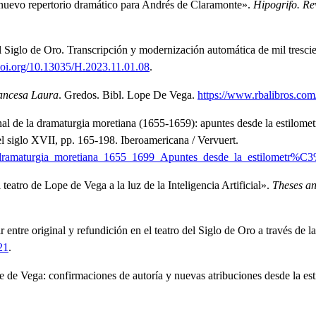
uevo repertorio dramático para Andrés de Claramonte»
.
Hipogrifo. Rev
del Siglo de Oro. Transcripción y modernización automática de mil tresci
/doi.org/10.13035/H.2023.11.01.08
.
ancesa Laura
.
Gredos.
Bibl. Lope De Vega.
https://www.rbalibros.com
nal de la dramaturgia moretiana (1655-1659): apuntes desde la estilomet
el siglo XVII, pp. 165-198.
Iberoamericana / Vervuert.
a_dramaturgia_moretiana_1655_1699_Apuntes_desde_la_estilometr%
teatro de Lope de Vega a la luz de la Inteligencia Artificial»
.
Theses an
r entre original y refundición en el teatro del Siglo de Oro a través de l
21
.
de Vega: confirmaciones de autoría y nuevas atribuciones desde la esti