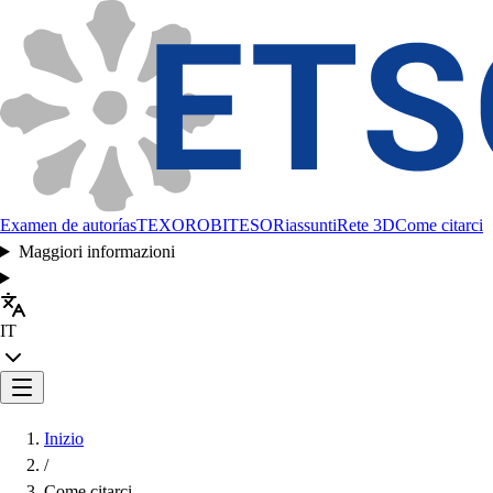
Examen de autorías
TEXORO
BITESO
Riassunti
Rete 3D
Come citarci
Maggiori informazioni
IT
Inizio
/
Come citarci