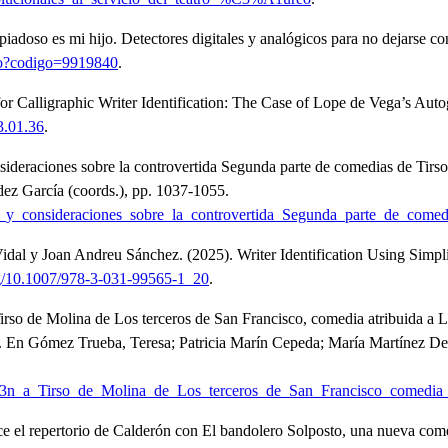
 piadoso es mi hijo. Detectores digitales y analógicos para no dejarse c
iculo?codigo=9919840
.
e for Calligraphic Writer Identification: The Case of Lope de Vega’s Aut
3.01.36
.
sideraciones sobre la controvertida Segunda parte de comedias de Tirs
ez García (coords.), pp. 1037-1055.
_consideraciones_sobre_la_controvertida_Segunda_parte_de_comed
 Vidal y Joan Andreu Sánchez.
(2025).
Writer Identification Using Simp
org/10.1007/978-3-031-99565-1_20
.
 Tirso de Molina de Los terceros de San Francisco, comedia atribuida 
.
En Gómez Trueba, Teresa; Patricia Marín Cepeda; María Martínez De
3%B3n_a_Tirso_de_Molina_de_Los_terceros_de_San_Francisco_co
e el repertorio de Calderón con El bandolero Solposto, una nueva com