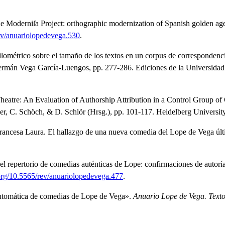
e Moderniſa Project: orthographic modernization of Spanish golden a
rev/anuariolopedevega.530
.
ométrico sobre el tamaño de los textos en un corpus de correspondenci
 Germán Vega García-Luengos, pp. 277-286.
Ediciones de la Universidad
eatre: An Evaluation of Authorship Attribution in a Control Group o
er, C. Schöch, & D. Schlör (Hrsg.), pp. 101-117.
Heidelberg Universit
rancesa Laura. El hallazgo de una nueva comedia del Lope de Vega úl
el repertorio de comedias auténticas de Lope: confirmaciones de autoría 
.org/10.5565/rev/anuariolopedevega.477
.
automática de comedias de Lope de Vega»
.
Anuario Lope de Vega. Texto,