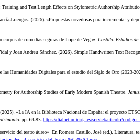
 Training and Test Length Effects on Stylometric Authorship Attributi
García-Luengos.
(2026).
«Propuestas novedosas para incrementar y depu
 un corpus de comedias seguras de Lope de Vega»
.
Castilla. Estudios de
 Vidal y Joan Andreu Sánchez.
(2026).
Simple Handwritten Text Recognit
de las Humanidades Digitales para el estudio del Siglo de Oro (2023-20
metry for Authorship Studies of Early Modern Spanish Theatre
.
Janus.
.
(2025).
«La IA en la Biblioteca Nacional de España: el proyecto ETSO 
patrimonio
.
pp. 69-83.
https://dialnet.unirioja.es/servlet/articulo?codig
ervicio del teatro áureo»
.
En Romera Castillo, José (ed.), Literatura, tea
lucionales_al_servicio_del_teatro_%C3%A1ureo
.