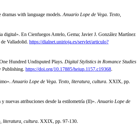
ge dramas with language models
.
Anuario Lope de Vega. Texto,
a digital»
.
En Cienfuegos Antelo, Gema; Javier J. González Martínez
 de Valladolid.
https://dialnet.unirioja.es/servlet/articulo?
f One Hundred Undisputed Plays
.
Digital Stylistics in Romance Studies
y Publishing.
https://doi.org/10.17885/heiup.1157.c19368
.
timo»
.
Anuario Lope de Vega. Texto, literatura, cultura
.
XXIX, pp.
y nuevas atribuciones desde la estilometría (II)»
.
Anuario Lope de
 literatura, cultura
.
XXIX, pp. 97-130.