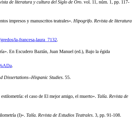
ista de literatura y cultura del Siglo de Oro
.
vol. 11, núm. 1, pp. 117-
entos impresos y manuscritos teatrales»
.
Hipogrifo. Revista de literatura
/gredos/la-francesa-laura_7132
.
ría»
.
En Escudero Baztán, Juan Manuel (ed.), Bajo la égida
C3%ADa
.
d Dissertations--Hispanic Studies
.
55.
a estilometría: el caso de El mejor amigo, el muerto»
.
Talía. Revista de
lometría (I)»
.
Talía. Revista de Estudios Teatrales
.
3, pp. 91-108.