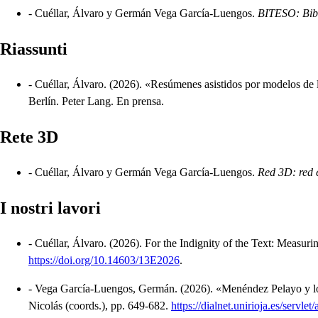
-
Cuéllar, Álvaro y Germán Vega García-Luengos.
BITESO: Bibli
Riassunti
-
Cuéllar, Álvaro.
(2026).
«Resúmenes asistidos por modelos de le
Berlín.
Peter Lang.
En prensa.
Rete 3D
-
Cuéllar, Álvaro y Germán Vega García-Luengos.
Red 3D: red e
I nostri lavori
-
Cuéllar, Álvaro.
(2026).
For the Indignity of the Text: Measuri
https://doi.org/10.14603/13E2026
.
-
Vega García-Luengos, Germán.
(2026).
«Menéndez Pelayo y lo
Nicolás (coords.), pp. 649-682.
https://dialnet.unirioja.es/servl