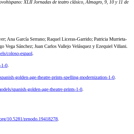
novohispano: XLII Jornadas de teatro clásico, Almagro, 9, 10 y 11 de
r; Ana García Serrano; Raquel Liceras-Garrido; Patricia Murrieta-
o Vega Sánchez; Juan Carlos Vallejo Velásquez y Ezequiel Villani.
els/coloso-espaol
.
-1-0
.
spanish-golden-age-theatre-prints-spelling-modernization-1-0
.
odels/spanish-golden-age-theatre-prints-1-0
.
i.org/10.5281/zenodo.19418278
.