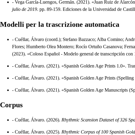
-
Vega García-Luengos, Germán.
(2021).
«Juan Ruiz de Alarcón
julio de 2019
.
pp. 89-159.
Ediciones de la Universidad de Casti
Modelli per la trascrizione automatica
-
Cuéllar, Álvaro (coord.); Stefano Bazzaco; Alba Comino; Andr
Flores; Humberto Olea Montero; Rocío Ortuño Casanova; Fernand
(2023).
«Coloso Español - Modelo general de transcripción con 
-
Cuéllar, Álvaro.
(2021).
«Spanish Golden Age Prints 1.0»
.
Tra
-
Cuéllar, Álvaro.
(2021).
«Spanish Golden Age Prints (Spelling
-
Cuéllar, Álvaro.
(2021).
«Spanish Golden Age Manuscripts (Sp
Corpus
-
Cuéllar, Álvaro.
(2026).
Rhythmic Scansion Dataset of 326 Spa
-
Cuéllar, Álvaro.
(2025).
Rhythmic Corpus of 100 Spanish Gol