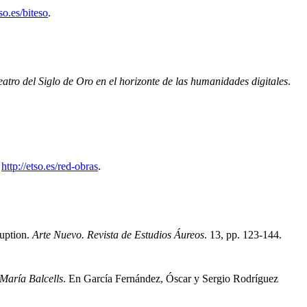
tso.es/biteso
.
teatro del Siglo de Oro en el horizonte de las humanidades digitales
.
.
http://etso.es/red-obras
.
ruption
.
Arte Nuevo. Revista de Estudios Áureos
.
13, pp. 123-144.
 María Balcells
.
En García Fernández, Óscar y Sergio Rodríguez