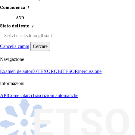
Coincidenza
?
OR
AND
Stato del testo
?
Cancella campi
Cercare
Navigazione
Examen de autorías
TEXORO
BITESO
Ripercussione
Informazioni
API
Come citarci
Trascrizioni automatiche