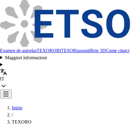
Examen de autorías
TEXORO
BITESO
Riassunti
Rete 3D
Come citarci
Maggiori informazioni
IT
Inizio
/
TEXORO