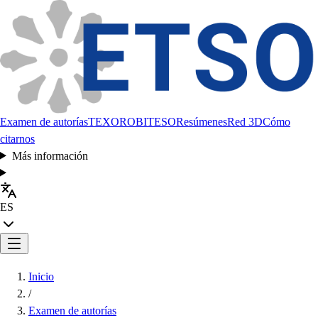
Examen de autorías
TEXORO
BITESO
Resúmenes
Red 3D
Cómo
citarnos
Más información
ES
Inicio
/
Examen de autorías