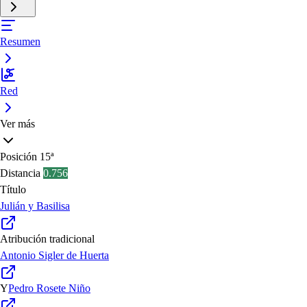
Resumen
Red
Ver más
Posición
15ª
Distancia
0.756
Título
Julián y Basilisa
Atribución tradicional
Antonio Sigler de Huerta
Y
Pedro Rosete Niño