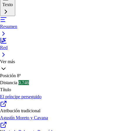
Texto
Resumen
Red
Ver más
Posición
8ª
Distancia
0.746
Título
El príncipe perseguido
Atribución tradicional
Agustín Moreto y Cavana