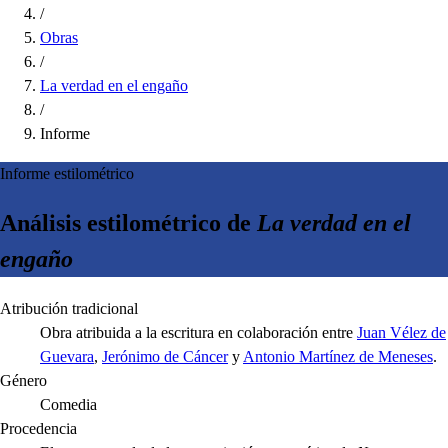
/
Obras
/
La verdad en el engaño
/
Informe
Informe estilométrico
Análisis estilométrico de
La verdad en el
engaño
Atribución tradicional
Obra atribuida a la escritura en colaboración entre
Juan Vélez de
Guevara
,
Jerónimo de Cáncer
y
Antonio Martínez de Meneses
.
Género
Comedia
Procedencia