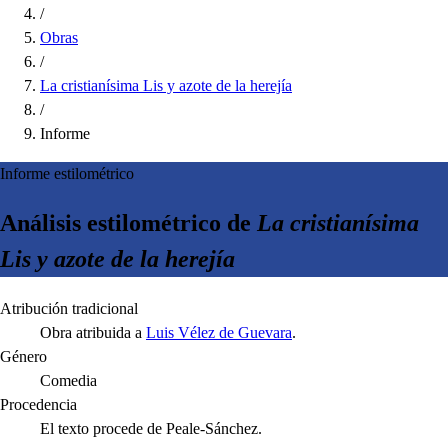
/
Obras
/
La cristianísima Lis y azote de la herejía
/
Informe
Informe estilométrico
Análisis estilométrico de
La cristianísima
Lis y azote de la herejía
Atribución tradicional
Obra atribuida a
Luis Vélez de Guevara
.
Género
Comedia
Procedencia
El texto procede de Peale-Sánchez.