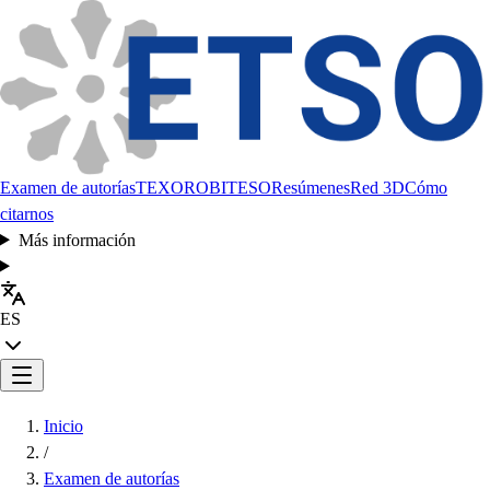
Examen de autorías
TEXORO
BITESO
Resúmenes
Red 3D
Cómo
citarnos
Más información
ES
Inicio
/
Examen de autorías