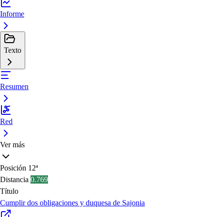
Informe
Texto
Resumen
Red
Ver más
Posición
12ª
Distancia
0.769
Título
Cumplir dos obligaciones y duquesa de Sajonia