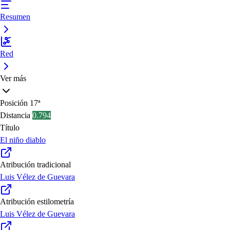
Resumen
Red
Ver más
Posición
17ª
Distancia
0.794
Título
El niño diablo
Atribución tradicional
Luis Vélez de Guevara
Atribución estilometría
Luis Vélez de Guevara