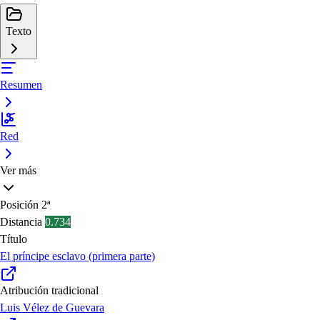
Texto
Resumen
Red
Ver más
Posición
2ª
Distancia
0.734
Título
El príncipe esclavo (primera parte)
Atribución tradicional
Luis Vélez de Guevara