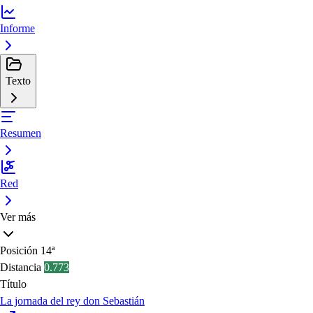
Informe
Texto
Resumen
Red
Ver más
Posición
14ª
Distancia
0.773
Título
La jornada del rey don Sebastián