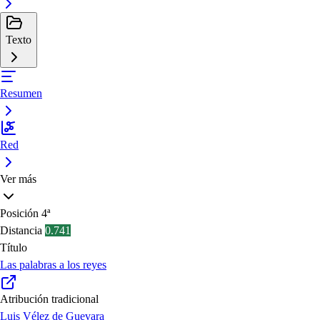
Texto
Resumen
Red
Ver más
Posición
4ª
Distancia
0.741
Título
Las palabras a los reyes
Atribución tradicional
Luis Vélez de Guevara