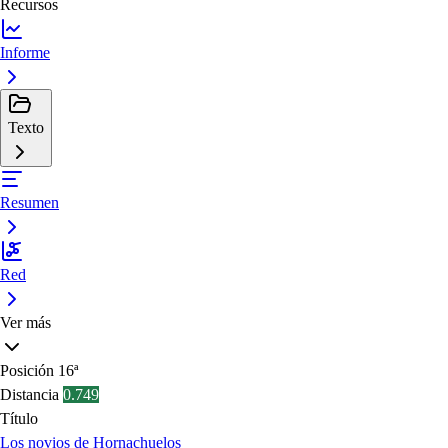
Recursos
Informe
Texto
Resumen
Red
Ver más
Posición
16ª
Distancia
0.749
Título
Los novios de Hornachuelos