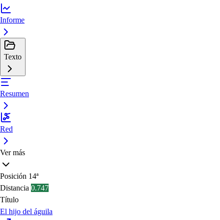
Informe
Texto
Resumen
Red
Ver más
Posición
14ª
Distancia
0.747
Título
El hijo del águila