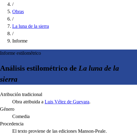
/
Obras
/
La luna de la sierra
/
Informe
Informe estilométrico
Análisis estilométrico de
La luna de la
sierra
Atribución tradicional
Obra atribuida a
Luis Vélez de Guevara
.
Género
Comedia
Procedencia
El texto proviene de las ediciones Manson-Peale.