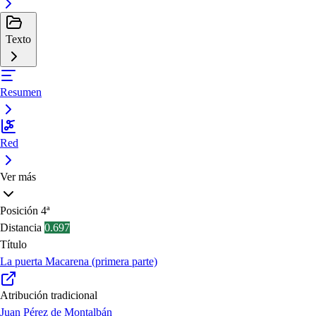
Texto
Resumen
Red
Ver más
Posición
4ª
Distancia
0.697
Título
La puerta Macarena (primera parte)
Atribución tradicional
Juan Pérez de Montalbán