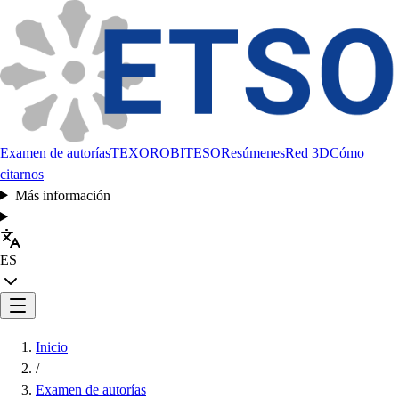
Examen de autorías
TEXORO
BITESO
Resúmenes
Red 3D
Cómo
citarnos
Más información
ES
Inicio
/
Examen de autorías