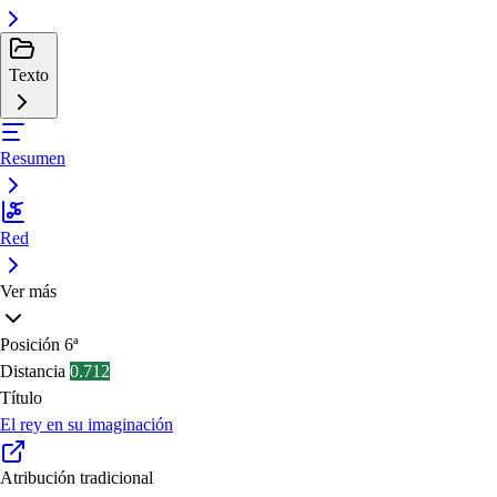
Texto
Resumen
Red
Ver más
Posición
6ª
Distancia
0.712
Título
El rey en su imaginación
Atribución tradicional