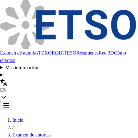
Examen de autorías
TEXORO
BITESO
Resúmenes
Red 3D
Cómo
citarnos
Más información
ES
Inicio
/
Examen de autorías