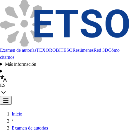
Examen de autorías
TEXORO
BITESO
Resúmenes
Red 3D
Cómo
citarnos
Más información
ES
Inicio
/
Examen de autorías