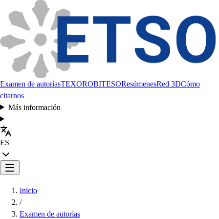
Examen de autorías
TEXORO
BITESO
Resúmenes
Red 3D
Cómo
citarnos
Más información
ES
Inicio
/
Examen de autorías