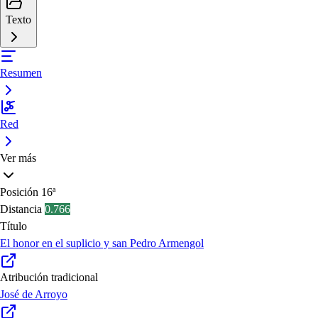
Texto
Resumen
Red
Ver más
Posición
16ª
Distancia
0.766
Título
El honor en el suplicio y san Pedro Armengol
Atribución tradicional
José de Arroyo