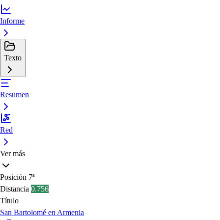
Informe
Texto
Resumen
Red
Ver más
Posición
7ª
Distancia
0.756
Título
San Bartolomé en Armenia