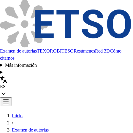
Examen de autorías
TEXORO
BITESO
Resúmenes
Red 3D
Cómo
citarnos
Más información
ES
Inicio
/
Examen de autorías