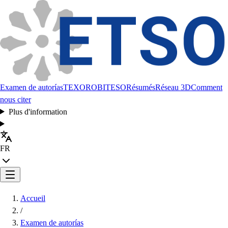
Examen de autorías
TEXORO
BITESO
Résumés
Réseau 3D
Comment
nous citer
Plus d'information
FR
Accueil
/
Examen de autorías