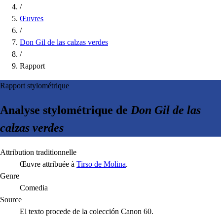
/
Œuvres
/
Don Gil de las calzas verdes
/
Rapport
Rapport stylométrique
Analyse stylométrique de
Don Gil de las
calzas verdes
Attribution traditionnelle
Œuvre attribuée à
Tirso de Molina
.
Genre
Comedia
Source
El texto procede de la colección Canon 60.