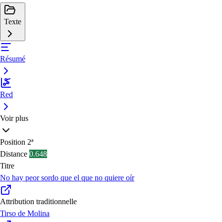
Texte
Résumé
Red
Voir plus
Position
2ª
Distance
0.648
Titre
No hay peor sordo que el que no quiere oír
Attribution traditionnelle
Tirso de Molina