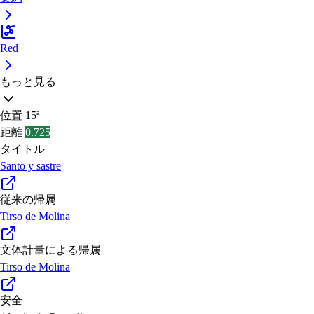
Red
もっと見る
位置
15ª
距離
0.725
タイトル
Santo y sastre
従来の帰属
Tirso de Molina
文体計量による帰属
Tirso de Molina
安全