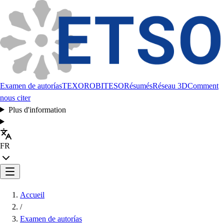
Examen de autorías
TEXORO
BITESO
Résumés
Réseau 3D
Comment
nous citer
Plus d'information
FR
Accueil
/
Examen de autorías