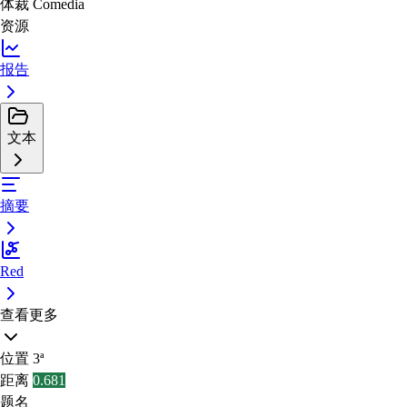
体裁
Comedia
资源
报告
文本
摘要
Red
查看更多
位置
3ª
距离
0.681
题名