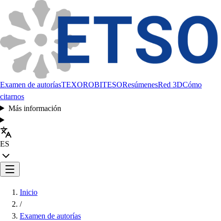
Examen de autorías
TEXORO
BITESO
Resúmenes
Red 3D
Cómo
citarnos
Más información
ES
Inicio
/
Examen de autorías