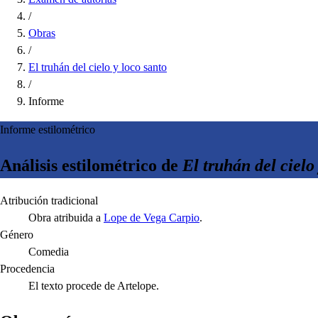
/
Obras
/
El truhán del cielo y loco santo
/
Informe
Informe estilométrico
Análisis estilométrico de
El truhán del cielo
Atribución tradicional
Obra atribuida a
Lope de Vega Carpio
.
Género
Comedia
Procedencia
El texto procede de Artelope.