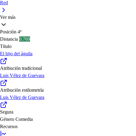
Red
Ver más
Posición
4ª
Distancia
0.769
Título
El hijo del águila
Atribución tradicional
Luis Vélez de Guevara
Atribución estilometría
Luis Vélez de Guevara
Segura
Género
Comedia
Recursos