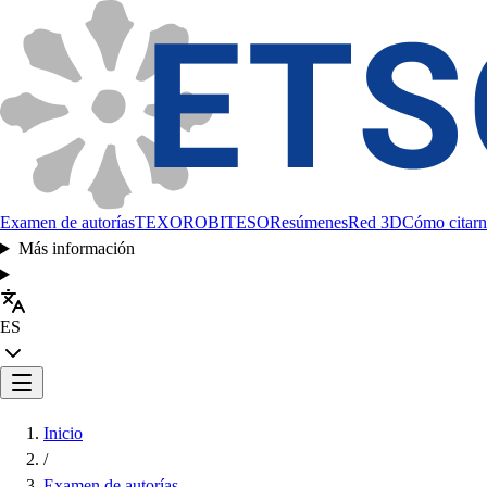
Examen de autorías
TEXORO
BITESO
Resúmenes
Red 3D
Cómo citarn
Más información
ES
Inicio
/
Examen de autorías