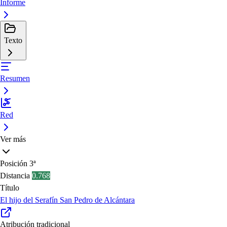
Informe
Texto
Resumen
Red
Ver más
Posición
3ª
Distancia
0.768
Título
El hijo del Serafín San Pedro de Alcántara
Atribución tradicional