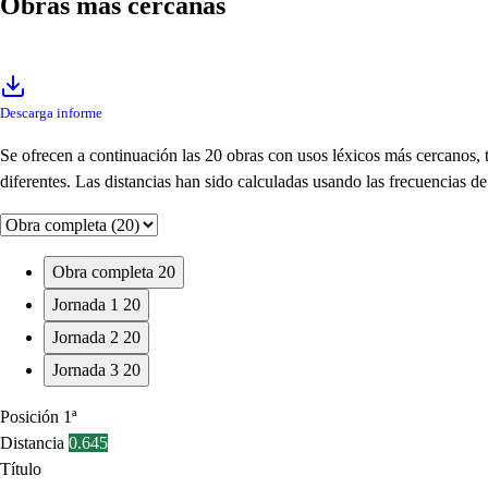
Obras más cercanas
Descarga informe
Se ofrecen a continuación las 20 obras con usos léxicos más cercanos,
diferentes. Las distancias han sido calculadas usando las frecuencias 
Obra completa
20
Jornada 1
20
Jornada 2
20
Jornada 3
20
Posición
1ª
Distancia
0.645
Título