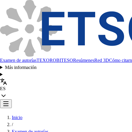
Examen de autorías
TEXORO
BITESO
Resúmenes
Red 3D
Cómo citarn
Más información
ES
Inicio
/
Examen de autorías