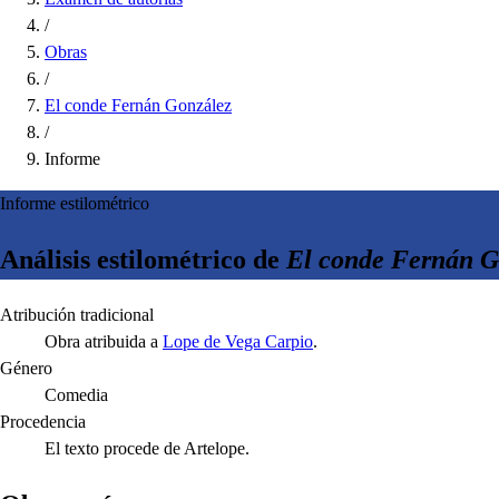
/
Obras
/
El conde Fernán González
/
Informe
Informe estilométrico
Análisis estilométrico de
El conde Fernán G
Atribución tradicional
Obra atribuida a
Lope de Vega Carpio
.
Género
Comedia
Procedencia
El texto procede de Artelope.