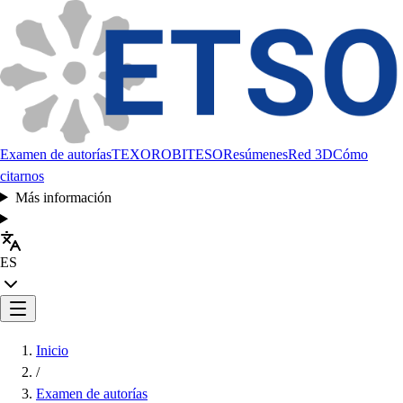
Examen de autorías
TEXORO
BITESO
Resúmenes
Red 3D
Cómo
citarnos
Más información
ES
Inicio
/
Examen de autorías