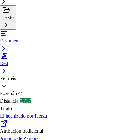
Texto
Resumen
Red
Ver más
Posición
4ª
Distancia
0.717
Título
El hechizado por fuerza
Atribución tradicional
Antonio de Zamora