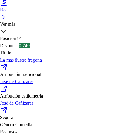
Red
Ver más
Posición
9ª
Distancia
0.740
Título
La más ilustre fregona
Atribución tradicional
José de Cañizares
Atribución estilometría
José de Cañizares
Segura
Género
Comedia
Recursos