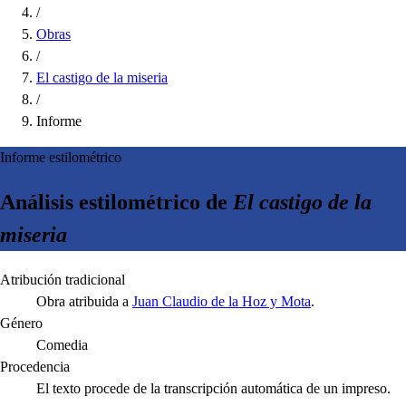
/
Obras
/
El castigo de la miseria
/
Informe
Informe estilométrico
Análisis estilométrico de
El castigo de la
miseria
Atribución tradicional
Obra atribuida a
Juan Claudio de la Hoz y Mota
.
Género
Comedia
Procedencia
El texto procede de la transcripción automática de un impreso.