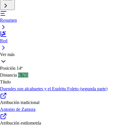
Resumen
Red
Ver más
Posición
14ª
Distancia
0.765
Título
Duendes son alcahuetes y el Espíritu Foleto (segunda parte)
Atribución tradicional
Antonio de Zamora
Atribución estilometría