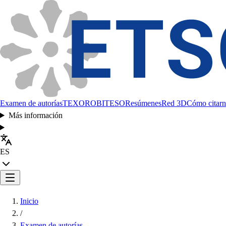
Examen de autorías
TEXORO
BITESO
Resúmenes
Red 3D
Cómo citarn
Más información
ES
Inicio
/
Examen de autorías