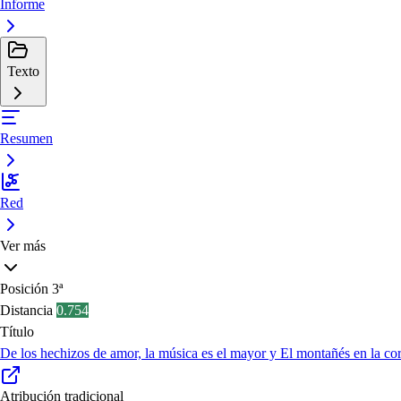
Informe
Texto
Resumen
Red
Ver más
Posición
3ª
Distancia
0.754
Título
De los hechizos de amor, la música es el mayor y El montañés en la cor
Atribución tradicional