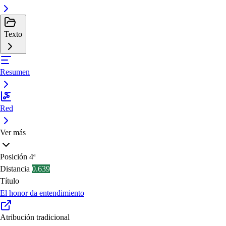
Texto
Resumen
Red
Ver más
Posición
4ª
Distancia
0.639
Título
El honor da entendimiento
Atribución tradicional