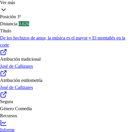
Ver más
Posición
3ª
Distancia
0.626
Título
De los hechizos de amor, la música es el mayor y El montañés en la
corte
Atribución tradicional
José de Cañizares
Atribución estilometría
José de Cañizares
Segura
Género
Comedia
Recursos
Informe