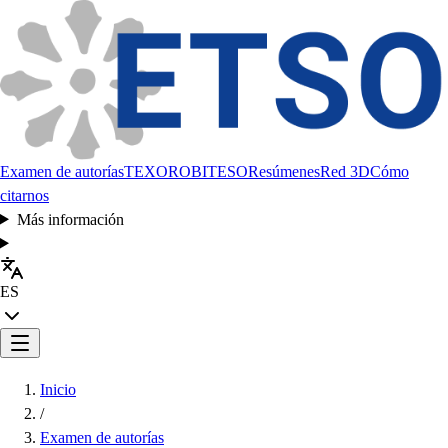
Examen de autorías
TEXORO
BITESO
Resúmenes
Red 3D
Cómo
citarnos
Más información
ES
Inicio
/
Examen de autorías