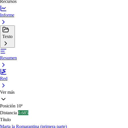
Recursos
Informe
Texto
Resumen
Red
Ver más
Posición
10ª
Distancia
0.685
Título
Marta la Romarantina (primera parte)