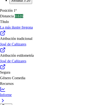
Jornada 3
20
Posición
1ª
Distancia
0.616
Título
La más ilustre fregona
Atribución tradicional
José de Cañizares
Atribución estilometría
José de Cañizares
Segura
Género
Comedia
Recursos
Informe