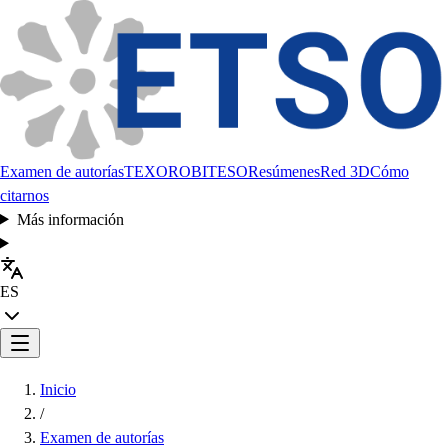
Examen de autorías
TEXORO
BITESO
Resúmenes
Red 3D
Cómo
citarnos
Más información
ES
Inicio
/
Examen de autorías