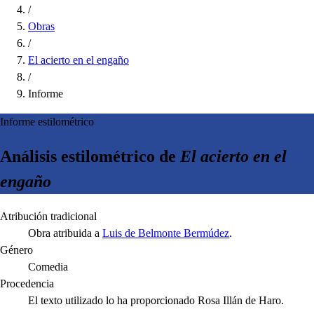
/
Obras
/
El acierto en el engaño
/
Informe
Informe estilométrico
Análisis estilométrico de
El acierto en el
engaño
Atribución tradicional
Obra atribuida a
Luis de Belmonte Bermúdez
.
Género
Comedia
Procedencia
El texto utilizado lo ha proporcionado Rosa Illán de Haro.