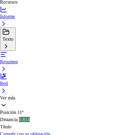
Recursos
Informe
Texto
Resumen
Red
Ver más
Posición
11ª
Distancia
0.814
Título
Cumplir con su obligación