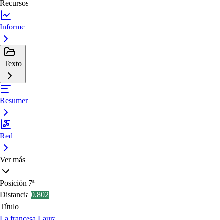
Recursos
Informe
Texto
Resumen
Red
Ver más
Posición
7ª
Distancia
0.802
Título
La francesa Laura