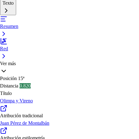
Texto
Resumen
Red
Ver más
Posición
15ª
Distancia
0.820
Título
Olimpa y Vireno
Atribución tradicional
Juan Pérez de Montalbán
Atribución estilometría