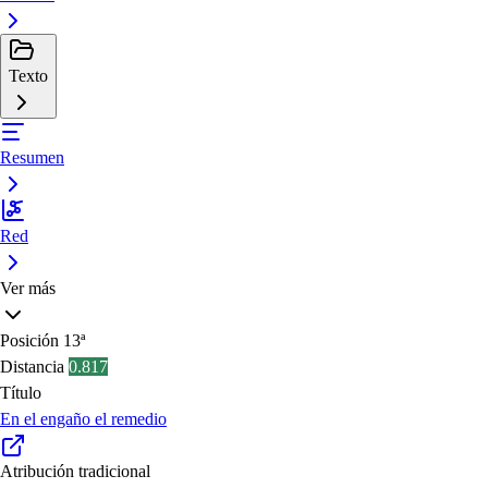
Texto
Resumen
Red
Ver más
Posición
13ª
Distancia
0.817
Título
En el engaño el remedio
Atribución tradicional