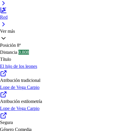
Red
Ver más
Posición
8ª
Distancia
0.808
Título
El hijo de los leones
Atribución tradicional
Lope de Vega Carpio
Atribución estilometría
Lope de Vega Carpio
Segura
Género
Comedia