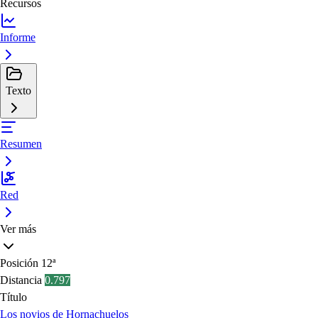
Recursos
Informe
Texto
Resumen
Red
Ver más
Posición
12ª
Distancia
0.797
Título
Los novios de Hornachuelos