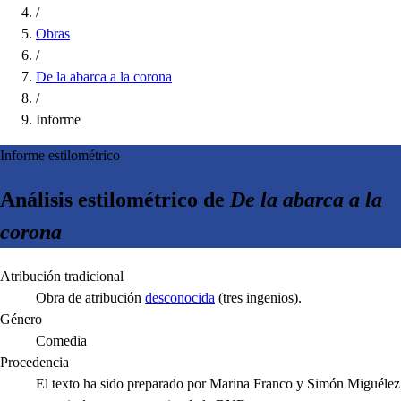
/
Obras
/
De la abarca a la corona
/
Informe
Informe estilométrico
Análisis estilométrico de
De la abarca a la
corona
Atribución tradicional
Obra de atribución
desconocida
(tres ingenios)
.
Género
Comedia
Procedencia
El texto ha sido preparado por Marina Franco y Simón Miguélez