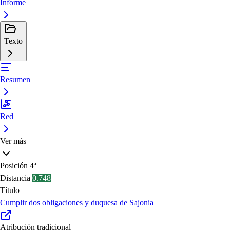
Informe
Texto
Resumen
Red
Ver más
Posición
4ª
Distancia
0.748
Título
Cumplir dos obligaciones y duquesa de Sajonia
Atribución tradicional