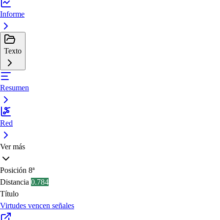
Informe
Texto
Resumen
Red
Ver más
Posición
8ª
Distancia
0.784
Título
Virtudes vencen señales