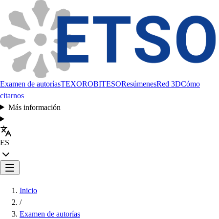
Examen de autorías
TEXORO
BITESO
Resúmenes
Red 3D
Cómo
citarnos
Más información
ES
Inicio
/
Examen de autorías