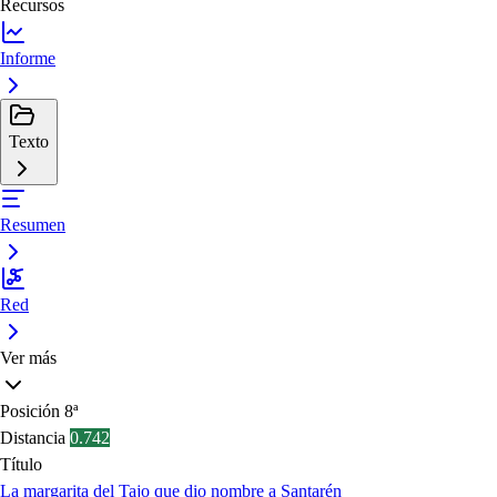
Recursos
Informe
Texto
Resumen
Red
Ver más
Posición
8ª
Distancia
0.742
Título
La margarita del Tajo que dio nombre a Santarén