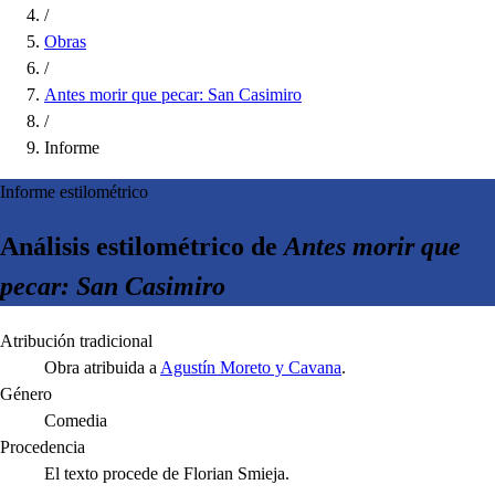
/
Obras
/
Antes morir que pecar: San Casimiro
/
Informe
Informe estilométrico
Análisis estilométrico de
Antes morir que
pecar: San Casimiro
Atribución tradicional
Obra atribuida a
Agustín Moreto y Cavana
.
Género
Comedia
Procedencia
El texto procede de Florian Smieja.