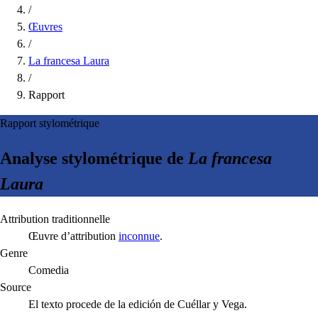
/
Œuvres
/
La francesa Laura
/
Rapport
Rapport stylométrique
Analyse stylométrique de
La francesa
Laura
Attribution traditionnelle
Œuvre d’attribution
inconnue
.
Genre
Comedia
Source
El texto procede de la edición de Cuéllar y Vega.