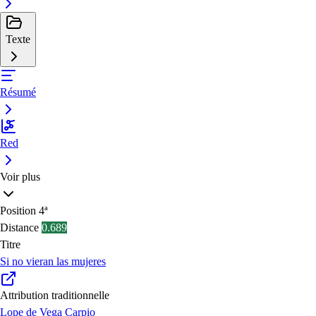
Texte
Résumé
Red
Voir plus
Position
4ª
Distance
0.689
Titre
Si no vieran las mujeres
Attribution traditionnelle
Lope de Vega Carpio