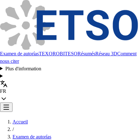
Examen de autorías
TEXORO
BITESO
Résumés
Réseau 3D
Comment
nous citer
Plus d'information
FR
Accueil
/
Examen de autorías