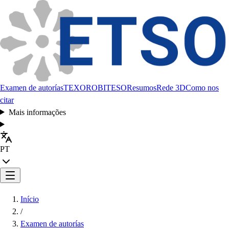
Examen de autorías
TEXORO
BITESO
Resumos
Rede 3D
Como nos
citar
Mais informações
PT
Início
/
Examen de autorías