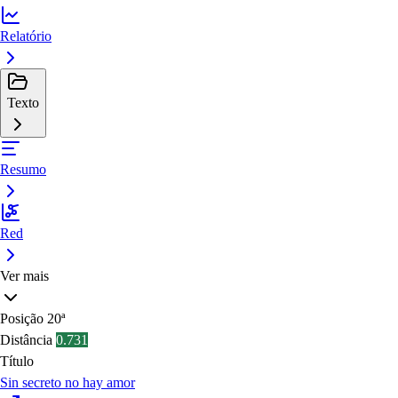
Relatório
Texto
Resumo
Red
Ver mais
Posição
20ª
Distância
0.731
Título
Sin secreto no hay amor