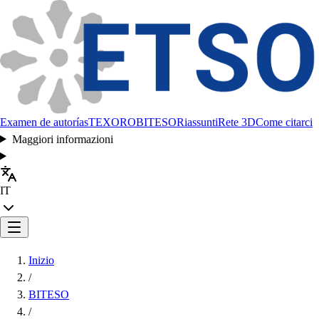
Examen de autorías
TEXORO
BITESO
Riassunti
Rete 3D
Come citarci
Maggiori informazioni
IT
Inizio
/
BITESO
/