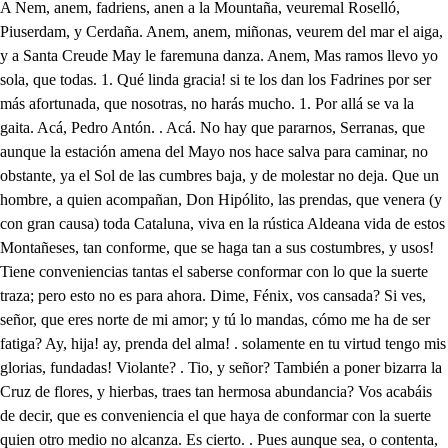
A Nem, anem, fadriens, anen a la Mountaña, veuremal Roselló, Piuserdam, y Cerdaña. Anem, anem, miñonas, veurem del mar el aiga, y a Santa Creude May le faremuna danza. Anem, Mas ramos llevo yo sola, que todas. 1. Qué linda gracia! si te los dan los Fadrines por ser más afortunada, que nosotras, no harás mucho. 1. Por allá se va la gaita. Acá, Pedro Antón. . Acá. No hay que pararnos, Serranas, que aunque la estación amena del Mayo nos hace salva para caminar, no obstante, ya el Sol de las cumbres baja, y de molestar no deja. Que un hombre, a quien acompañan, Don Hipólito, las prendas, que venera (y con gran causa) toda Cataluna, viva en la rústica Aldeana vida de estos Montañeses, tan conforme, que se haga tan a sus costumbres, y usos! Tiene conveniencias tantas el saberse conformar con lo que la suerte traza; pero esto no es para ahora. Dime, Fénix, vos cansada? Si ves, señor, que eres norte de mi amor; y tú lo mandas, cómo me ha de ser fatiga? Ay, hija! ay, prenda del alma! . solamente en tu virtud tengo mis glorias, fundadas! Violante? . Tio, y señor? También a poner bizarra la Cruz de flores, y hierbas, traes tan hermosa abundancia? Vos acabáis de decir, que es conveniencia el que haya de conformar con la suerte quien otro medio no alcanza. Es cierto. . Pues aunque sea, o contenta, o disgustada, debo hacer yo lo que todas. 1. Su merced, que andemos manda, dando mucha prisa, y es el primero que se atasca. Decís bien; vamos, Violante: ni aún disimula lo extraña, que está entresesta rustiquez; pero en estando casada Fénix, pues no puede ser de Alejandro la tardanza mucha, yendo a Barcelona volverá a gozar la patria, y pondré distante a Fénix de tantas necias instancias, como el Barón del Pinel (cuya necedad cansada iguala a su ilustre sangre me hace, aspirando a lograrla por esposa, desde el día que la vio: vamos, Zagalas. Digo, y a la devoción de la Cruz, que a festejarla en ssu día, nos condude, que cantemos embaraza? Por qué motivo? En el campo es todo lícito, Holalla. Pues vaya de baile, y diga segunda vez la algazara: Anem, anem, fadriens, anem a la Mountaña, veurem al Roselló, Piuserdam, y Cerdaña. Anempanem, fadriens, Pues que de perro de muestra, Nidales viene en demanda de la codorniz que adoro, mientras cuando a tierra caiga, estotro apiola el conejo, vaya él usmeando la caza. A estar vivos estos dos, pudieran llevar carlancas, porque son como dos perros. Señor. . Ay Moro en campaña? No señor; mas como Usia, que atishe alonje me manda, he uisto:- . Qué es lo que has visto? Una novedad bien rara. Qué cosa? . Que hacia la Ermita, que está a la lengua del agua del Mar, se encámina Fénix, y cuantos con ella marchan: Jesús! ya han entrado en ella. Lleve el demonio su alma, pues si a ella de hecho venían, adónde quería que entraran? Es, que con tanto misterio como Useñoria gasta, no lo juzgué, pues creía::- Qué? . Que era gente non santa. Qué es non santa, calandrajo del ropón de Doña Urraca, que hasta en la intención se le entran las arrugas de la facha? Qué es non santa? una mujer, que para reverenciarla le sobra tanto, y tan cuanto; que él tanto le hace ser tanta. No sabe (mas que le arranco la pelambre de las barbas) que en aquesta Baronia, que es solar de estas Montañas, y donde nací, señor, como quien no dice nada, de la torre del Pinel, desde que esa hermosa causa suavísimamente dulce de mis pasiones amargas ha llegado, es su virtud tan terrible por su fama, que hasta a mí, que nací yo, y con la alta circunstancia de ser Barón del Pinel, me me tiene hecho una Beata, con ánimo, y con deseo (bien lo sabe Dios, y calla) de adquirirla por esposa, aunque entre las dos distancias de subir ella a mi sangre, o bajar yo a su prosapia, resbale mi altura, y quede mi opinión descalabrada? Pues cómo tiene osadía de decir de ella una infamia, y en latín cómo conjuro? Piensa que está espiritada como el que tiene en el cuerpo? Qué es lo que tiene? . Una sarta de Demonios a caballo con malicias por corazas. Válgame Santa Lucia! Bien puede volverse a casa. Señor. . Abese de ahí, o truequen él, y Mindaña empleos. . Trueca bórricos, ya se ha dicho veces varias, pero no trueca conejos. Sírvame con las espaldas, pues con los ojos no sabe, mientras él se despestaña, viendo cuando de la Ermita sale Fénix: qué me hayan espantado de su vista del padre las amenazas! Ah, quien por verla estuviera en la Ermita, aunque entonara el fuelle al organo! pero harto sopla quien exhala en cada suspiro todo A un Saludador. eñaz Indomito bruto, la violencia, en que engolfada tu cólera, el mar del viento precipitado naufragas. Señor, detente, que no hay asentaderas humanas, que aguanten para alcanzarte el trasiego de esta faca. Qué es aquello? . Disparado va aquel caballo. . Desgracia fiera! hacia el despeñadero de aquellos riscos arranca, sin poderle sujetar el que va en él. . Una bala traigo echada en la escopeta; y pues sé tirar con maña, yo le haré parar. Jesús! Tendiole. . El Cielo me valga. No solo te vale el Cielo, dichoso hombre, mas te ampara cuanto hay de tejas abajo en la tierra de importancia, que es un hombre como yo. Hay, amo de mis entrañas! adiós, narices. . Teneos: qué es esto? . Aí es una chanza: un brazo medio partido, una pierna deslocada, y una nariz, que fue roma, y ya es Cordoba la llana. No hagáis caso de ese loco criado mío, y de la hidalga acción vuestra: recibid, señor, las debidas gracias; A̱ pues a no ser por el diestro rayo, que el incendio apaga de aquel bruto, ya la vida, que es vuestra, pues se restaura por vos, me hubiera dejado si es que deja lo que cansa a vuestros pies. . Hal, Nidales, este hombre de vos me trata, como no sabe quien soy: para enmendar su ignorancia, al descuido con cuidado la señoria me encaja para poder responderle, porque no encuentro palabra sin cólera con el vos. Harase a la deshilada, Caballero, la escopeta, como prevenida estaba, y soy diestro, al ver el bruto, qué corriendo:: no despachas? . Me manda algo Useñoria? Qué he de mandarle, fantasma? Cómo tiene atrevimiento, cuando ve que su amo habla, a interrumpirle? . Señor, Usta perdone tanta simpleza, pues Usiria:: Ah Tabardillo. . Terciana, qué me quieres? . Has notado de este hombre la extravagancia? No sé yo de qué tápices estas figuras se arrancan, que amo, y criados parecen mascarones de antigualla. Si yo a Usiria le puedo deber que se temple: . Basta, ahora vamos bien, ahora sí, que como allá os contaba, no solo en el libertaros del riesgo, es interesada mi atención; pero mi pecho, mi corazón, y mi casa, y toda mi baronia, sin la menor repugnancia os ofrezco, solo al precio de saber (oh cuanto gana quien a un Señoría el trato ni le gruñe, ni le masca! a qué venís a esta tierra, por inculta, y retirada, poco cursada de gente de fuste, ni de substancia, y quien sois por la caída, que por la estofa no es mala. Brevemente satisfecho quedaréis, si equivocadas dichas, y desdichas mías no se oponen al contarlas. Es Alejandro Pinos mi nombre, a Letras Sagradas (mi inclinación; bien que atentos (mis padres, a otras humanas conveniencias me obligaron a que la senda tomara de la jurisprudencia, carrera noble, aunque larga; es mi Patria Barcelona, donde entre mi ilustre Casa, y la familia de Entenzas, hubo, y hay tan heredadas enemistades, que aún duran los humos, si no las llamas; a concluir un tratado. a que obedecer me manda mi padre de un casamiento y con la más perfecta Dama, que Barcelona ha tenido; y vive aquí retirada; bien que yo no la conozco, me ordena venga a estas playas del mar, ruda babilonia de montes, que en él se engastan, por su gusto, y sin el mío vine a obedecer forzada mi inclinación; ved ahora si pude decir con causa, que de dichas, y desdichas el informe se enlazaba de mi vida, y si el acaso, que azaroso me amenaza es despreciable, juntando riesgo, amor, fuerza, y venganza. Unienlo a esas cuatro cosas nariz, brazo, pierna, y anca, que para el vivir me sobran, pues para el uso me faltan. Calla, necio. . Cómo no me dolieran, yo callara. Qué bien dijo aquel discreto que no sé como se llama, que dos simples componían de dos tedios una salsa! no creáis, que lo hallé en libro sin autoridad, ni traza; que es en la segunda parte de las Guerras de Gravada. Vos venís triste a cazaros, cuando a mí el placer me danza; porque mi propinqua boda, si no se bulle, se anda; y aunque esa Dama sea hermosa, me perdone, que tomara los desperdicios de esotra para cortar una gala: yo no la he visto, mas creo, que siendo Minerva, o Palas, será así, así; mas la mía puede ser así, y asada. Yo os lo creo (el hombre es necio) . Ahora le ves esa falta? Siendo esto de esta manera, podéis hacer miscelanía de vuestras penas, y mis alegrías; porque tanta afición os he cobrado, que os doy desde hoy la palabra de no apartarme de vos. Es agasajo, o es maza? Por si os pudiere servir con mi authoridad, mi espada, y mi hacienda (Jesus mío!) si os tomo amor, es tan rara mi ansia, que no me hallaré sin móleros las entrañas. Yo os agradezco el favor. Pues en fe de esa alianza, dadme los pies. . Para qué? Para echarlos una calza con mi boca. . Si es de cuero, bien va: mas cómo se llama? Yo? Tabardillo, y quisiera, que mi nombre se os pegara según mi agradecimiento. Vaya a agradecer a Jauja, Tabardillo. . Eso es a ratos, que a horas de comer soy Sarna. Ah Mindaña. . Señor. Fénix debe de estar arrobada, que no sale. . Cómo es fiesta de tanta inspección, es larga. Ya informado, la licencia me habéis de dar. A la Playa. A el Risco. A la Ermita, herido Ya el Jabalí: guarda, guarda la fiera. . Gurda la fiera. Ama aña el Risceo. . Aio Ay de mi infeliz! . Adónd caminas precipitada? ̱. Que, espera. . Huid, Serranos Qué es lo que escuchan mis ansias! Un Jabalí hacia la Ermita, y en ella el dueño del alma! sin mí estoy! Mindaña, presto; Nidales, dame la espada, la escopeta, ese puñal, ese garrote, esa daga, la pólvora, el cuchillón. Para qué es esa tardanza, si yo a vuestro lado: . Estoy desde los pies a la barba, de pura furia temblando: ha fiera! qué desdic