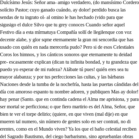
Dulcísimo Jesús: Señor ama- amigo verdadero, (do mansísimo Cordero solícito Pastor; cuyo ganado cuándo, ay dolor! perdido busca las sendas de tu ingrato ol- al omino le has hechado (vido para que sigusigo el dulce Silvo que tu grey conoces Cuando señor aquel Festivo día a esta mírmatuya Compañía sollí de llegilenque con voz decente alabe, y glor sqme eternamente la gran mi sencordia que has usado con quién en nada merecerla pudo? Pero si de esos Celestiales Coros los himnos, y los cánticos sonoros que eternamente tu deidad pre- escasamente explican (dican tu infinita bondad, y tu grandeza que puedo yo esperar de mi rudeza? Alábate tú pues! quién eres sea tu mayor alabanza; y por tus perfecciones las cultas, y las bárbaras Naciones desde la tumba de la nochefría, hasta las puertas cándidas del día con amoroso espanto tu nombre adoren, y publiquen Mas ay dolor! hay penar (Santo. que en continda cadena el Alma me aprisiona, y para ser mortal se perficciona; o que fiero martirio es del Alma, Señor, que bien te ver el torpe delirio; (quiere, en que viven (mal dije) en que mueren tal numero, sin número de gentes solo en ser contrati, no di erentes, como en el Mundo viven? Ya los que el baño celestial reciben del Sagrado Bautismo, del ciego barbarismo, sino apruebanlas obras las imira. Y de la Antoro a dela Fesagrada tan tivia está la liz, tan apagada, que los pueblos (ristianos sino lo son, partón de paganos. Y las obras, que aan de pregonar la lev, Ya que vivían son el más cierto indit de que su Dios en ellos o su vicio. Pues qué diré, Señor cuando el dese que en la mitad de azón poseo de tu mabar de tu deba asglorio me tueá la memoria La ignorancia, el error, la idolatria en que viven, o mueren aporfía tantas Naciones, tantas al mas tuyas. como pueblan los llenos de ese Mundo solo para obras buenas infecundo Que aquellas Almas, ay Señor que fueron aliento de tu espíritu sagrado, y objecto de tu amor, y de tú agrado, y para ser, se hicieron reparo de las Sillas que perdiero Los ingratos espíritus: que esas, con bárbaros ejemplos dediquen Aras, edifique Teplos; quemen Aromas; y consagren Cul- (tos a sacrílegos bultos del infernal Dragón que disfrazado en famas mil, que aún la razón condena, pide ser adorado, y lo consigue; hay pena; con infinitos daños de tantas Almas, como tiene en- gaños. Segunda vez no en agua, en fuego sí, de más ardientefra- gua como siempre será, y es, el pecado, el Mundo está anegado. No mira el Solen su veloz carrera ni el Mar baña rivera, ni peina e Viento pluma, ni pez corta en la Mar la blanca espuma, donde mires, Señor, iminaculado el corazón del hombre que has criado. Pues en que a de parar tal desvarío? o se ha de llegar tiempo, Señor mío en que abiertos los ojos llore el hombre su mal, y tus enojos? Ase ahorado, o quiede el Occeano infinil que procede de tus misericordias? da depon el Arco conque tiras tu rigor las viras, Soñor el Arco de concordias on Flechas de Amor, y de dul- curas; penetra el corazón de tus criatu ras. Arda el Mundo en tu Amor, el pecho humano, un volcán sea de tu gaero fuego, abra los ojos el que yerra ciego, adore firme el que procende vano. Nazcan flores diviras, donde brota van ásperas espinas, sople suave el céfiro templado donde bramaya el Aquisón habrado; y las iras del Mar embravecidas, miremos convertidas, en riquisimas fuentes de llanto de unos ojos penitentes. Lleguese el tiempo, pues, el Mu- do goce en tanta desventura, de Ventura. Cese una vida tan profana, y Vana. Cómo entre engaños la entre- Tiene. (tiene, y Cuando esta gente desterrada. Errada. Ah de vivir apercevida. Vida. Si hoy amas males se apercive, y Vive: Quieres Señor borrar el nombre Al Hombre. Para su desconsuelo, en este En este suelo. Parece que mis voces mene- voca el ano en esa roca, o con ellas Cosa se entro ̱u . Ventura vana tiene, errada vida vive el hombre en este suelo, ay de mí! Quién oyó. Yo. n. Válgame el Cielo. La vana gloria de la vanatio No sé que por mi apasad ni sé qué impulso secreto en el corazón me pone un saberano consuelo. Quién será aqueste prodigo aqueste milagro bello, que el corazón me a robado como antiguo, y como nuevo n. Parece que con su vista se han llegado a mis deseos, una segura esperanza, con un celestial sosiego. Qué modestia, y que dona que compostura, y que aseos, que honestidad tan oarbosa, y que beldad tan del Cielo. Si el era quien a mis voces le repetía los ecos? Gran ventura si unos fueran de los dos los pensamientos. Sin duda fueren sus voces, las que las mía liguieron; gran dicha siba los dos fueran concordes lo instrumentos. Quisier hablarle, y las ve me las detiene el respeto. Quisidia hablarla, y lo dudo arrolose, y no me atrevo. Sacallo falto a lo urbano, si hable esojo al silencio, o me ve Ella use deja, ce s hacer? valo ame el Ciel le tendrela: gran Brod mbro bello, dulce encanto, grande enigma, belo hermoso, que muestra, y que oculta un Cielo. Beldad cuvos explendores, (hijos en fin de un gran fuego) ciegan la vista, y apagan los más vivos pensamientos. Nuevo milagro en el Mundo, aunque abras de ser por serlo; como milagro, admirada, y inquirido como nuevo. Tú que con arte escondido sabes unir los extremos del donaire, y la modestia, de la virtud, y el cortejo. Quién eres? que aunque quien eres con verte estoy conociendo el saber decirlo, solo a ti es concedido hacerlo. No me respondéis? Gran Duque. A pártate ahora necio. Solo este Duque Cartujo trata al Placer con despego. No habláis? Pues por estas pocas, (no tiene un guijarro menos) que si se esconde el Placer? Ea cese ya el silencio. Hombra de la mala trampa, que debes sosún sospecho de ser hijo de la sombra, pues del Plaber que risueño te busca, huyo y buscas a quien ni el retro te avuelto. Lo que estás viendo preguntas, eres tú como el enfermo que al Doctor le preguntaya señor me duele el gergüero Si ella por torl junzara, vaya con Dios, fuera monos, porque encubres me advandeza de aquese cuerpo que mentiras dice un sastre; que hace preguntas un necio, que suspiros da una Morja, que dice una vieja cuentos, que tiene un rico quejosos, y que un linajudo abuelos. Porque lo primero eres Valenciano Caballero, que no hay más que ser, después de haber sido Padre Eterno. Eres Duque de Gandia, Marqués de Lomvay Excelso, Trece del Orden Ilustre, del Santo Apostol Gallego. Menino un tiempo en Palacio; Virrey glorioso, otro tiempo Catalán: y sobretodo que en ese invencible pecho la sangre del guinto Carlos, sus glorias está latiendo, eres en fin. No prosigas Flacer, que dejas de serlo, y pasas ha adulación. Hay más donoso embeleco? Dígame Doña Melindre quién la mete a usted en eso? Pregúntale este otro, y calla, y viene adarme consejos, Vete, pues. que me replace, no hemos de reñir por ello; digo que me voy, y digo que voy a acabar el cuento en casa de uno que ha dado en que es grande Caballero, y si él se enojaré digan que yo soy el majadero. Es posible que no alcancen por cortesta mis ruegos que merespondáis? sin duda incluye grande misterio en vos, o ermirgras se enigma, tan desviado sinci Ea po En vano intentas señor lograr tus deseos, porque no ha de responderte. Saber la ocasión deseo. La pregunta es que le haces, Pues qué tiene? Por que siendo que te diga quien es, tiene propósito firme hecho de no hablar de si dejando a que sus procedimientos sean la voz que publiquen el milagroso Portento. Y el soberano prodigio que en ella a incluido el Cielo a tus ojos, pues pregunta lo que miraren, y en ellos tendrás el seguro informe que pretendes, advirtiendo; que sus obras no has de verlas con el sentido grosero de los ojos de este Mundo; sino en el puro reflejo que reverberán miradas en los Cristales del Cielo. Es como el Sol, cuyos rayos aunque de influencias llenos entrega al Mundora su vista nunca quieres concederlos, Y si en el Cristal concede, una breve sombra de ellos, es por ser del Desengaño, sin bolo claro el espejo. Con tus voces Desengaño, llenas de tantos misterios, han desmayado, y crecido, mis esperanzas a un tiempo. Porque quien de tal milagro no querrá ver los secretos, y quien tan clara la vista puede tener para verlos. Pero supuesto que tú, tan informado, y tan diestro estas en quien es, que de ella, hablas con tan grande acier A ti Desengaño, a ti, con mi pretensión apelo; sácame de dudas tantas, Arelo, señor, arelo, escucha pues. No prosigas, que serán tus voces riesgo donde la Humildad peligre, Humildad amiga. El Cielo Compañía de Jesús te guarde. Saber deseo. Dónde vas? Vengo por ti. Qué me quieres? Qué te quiero? Sígueme, Dónde me llevas? Segura vas. Yo lo creo, pero estaba aquí gustosa. Suele ser dulce el veneno? No te entiendo. No lo extraño. Tuya soy. Asilo creo? y por eso estas segura, Gran señor oisarde os el Cielo Desengaño, cua me enseñas de lo que he visto? Al momento señor; que de sus costumbres, te quise harler un diseño. Humildad que desde niña es a contiduo Maestro se la llevó rosplando con pruden somo acuerdo, que su Humildad peligraba si escuchaba sus empleos, Gran prudencia; Pasma a el Mundo. Rara obediencia; Es portento. Gran prevención; Es milagro. Fortaleza grande! ̱. Es cierto. Responde pues a mi duda, que es mayor cuanto más veo. Digo señor: si es que puede decirse lo que es inmenso, Esta hermosura divina gran señor, que como hechizo por los ojos se te ha entrado a robarte tus sentidos. Compañía de Jesús, es su nombre, peregrino consejo de su Gran Padre, que conociendo advertido. Ser obra del Cielo toda, prudentemente; no quiso, que a obra celestial, se dieran terrenales a pellidos. Derogándole los fueros al común usado estilo del nacer nació, Gigante, gran don del Cielo que quiso, Anunciarla, y defenderla de un en vidiose peligro, conque al nacer la esperaban, o la emulación, eel vicio. Apenas dos Lustoos tiene; pero en ellos a inclado. (siendo su veldad sus obras) belleza de muchos siglo Es un Sol, es una Luna, es un Fénix, es un Rob, es una Trompa, unas bira que al Mundo, del Cien vino. Y como slamantes suelen los rayos recién nac