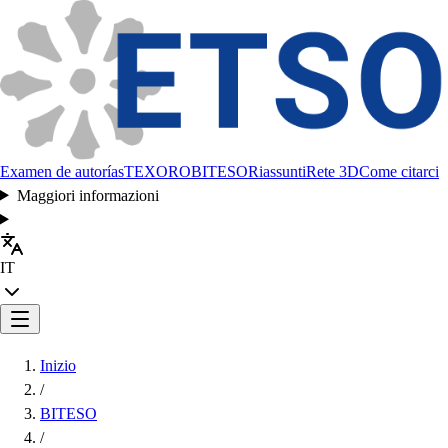
Examen de autorías
TEXORO
BITESO
Riassunti
Rete 3D
Come citarci
Maggiori informazioni
IT
Inizio
/
BITESO
/