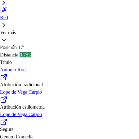
Red
Ver más
Posición
17ª
Distancia
0.753
Título
Antonio Roca
Atribución tradicional
Lope de Vega Carpio
Atribución estilometría
Lope de Vega Carpio
Segura
Género
Comedia