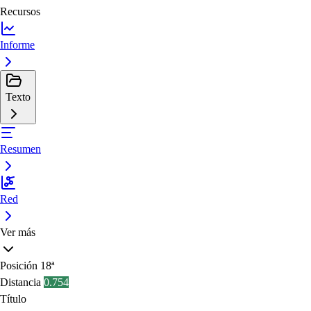
Recursos
Informe
Texto
Resumen
Red
Ver más
Posición
18ª
Distancia
0.754
Título