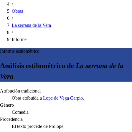
/
Obras
/
La serrana de la Vera
/
Informe
Informe estilométrico
Análisis estilométrico de
La serrana de la
Vera
Atribución tradicional
Obra atribuida a
Lope de Vega Carpio
.
Género
Comedia
Procedencia
El texto procede de Prolope.