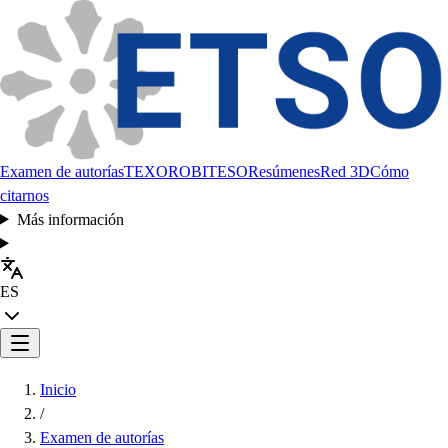
Examen de autorías
TEXORO
BITESO
Resúmenes
Red 3D
Cómo
citarnos
Más información
ES
Inicio
/
Examen de autorías