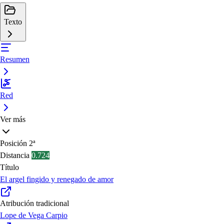
Texto
Resumen
Red
Ver más
Posición
2ª
Distancia
0.724
Título
El argel fingido y renegado de amor
Atribución tradicional
Lope de Vega Carpio