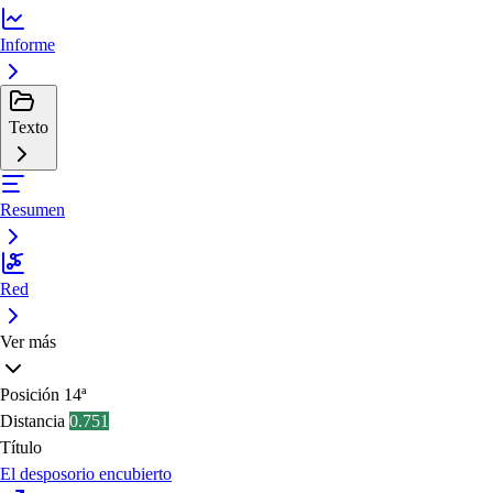
Informe
Texto
Resumen
Red
Ver más
Posición
14ª
Distancia
0.751
Título
El desposorio encubierto