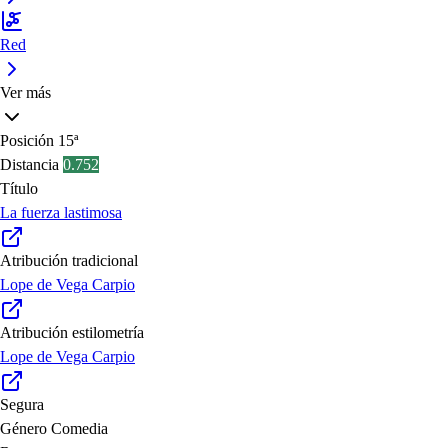
Red
Ver más
Posición
15ª
Distancia
0.752
Título
La fuerza lastimosa
Atribución tradicional
Lope de Vega Carpio
Atribución estilometría
Lope de Vega Carpio
Segura
Género
Comedia