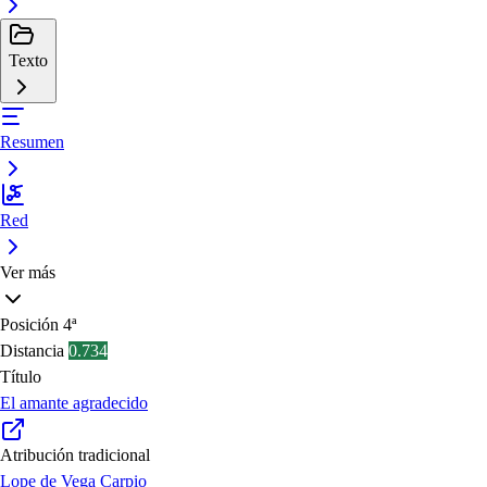
Texto
Resumen
Red
Ver más
Posición
4ª
Distancia
0.734
Título
El amante agradecido
Atribución tradicional
Lope de Vega Carpio