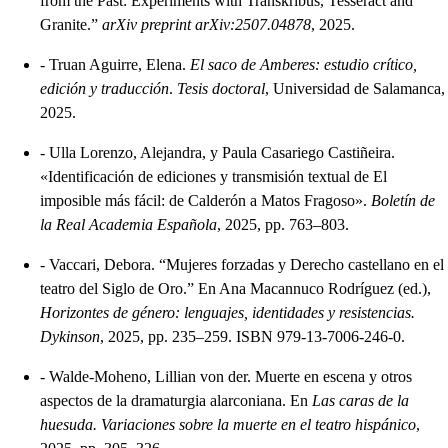
from the Past: Experiments with Transkribus, Tesseract and
Granite.”
arXiv preprint arXiv:2507.04878
, 2025.
-
Truan Aguirre, Elena.
El saco de Amberes: estudio crítico,
edición y traducción
.
Tesis doctoral
, Universidad de Salamanca,
2025.
-
Ulla Lorenzo, Alejandra, y Paula Casariego Castiñeira.
«Identificación de ediciones y transmisión textual de El
imposible más fácil: de Calderón a Matos Fragoso».
Boletín de
la Real Academia Española
, 2025, pp. 763–803.
-
Vaccari, Debora. “Mujeres forzadas y Derecho castellano en el
teatro del Siglo de Oro.” En Ana Macannuco Rodríguez (ed.),
Horizontes de género: lenguajes, identidades y resistencias.
Dykinson
, 2025, pp. 235–259. ISBN 979-13-7006-246-0.
-
Walde-Moheno, Lillian von der. Muerte en escena y otros
aspectos de la dramaturgia alarconiana. En
Las caras de la
huesuda. Variaciones sobre la muerte en el teatro hispánico
,