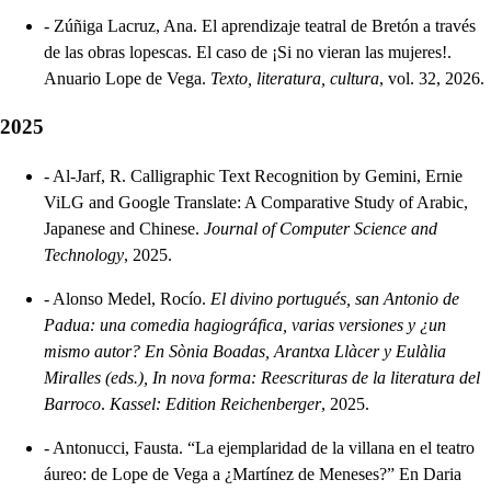
-
Zúñiga Lacruz, Ana. El aprendizaje teatral de Bretón a través
de las obras lopescas. El caso de ¡Si no vieran las mujeres!.
Anuario Lope de Vega.
Texto, literatura, cultura
, vol. 32, 2026.
2025
-
Al-Jarf, R. Calligraphic Text Recognition by Gemini, Ernie
ViLG and Google Translate: A Comparative Study of Arabic,
Japanese and Chinese.
Journal of Computer Science and
Technology
, 2025.
-
Alonso Medel, Rocío.
El divino portugués, san Antonio de
Padua: una comedia hagiográfica, varias versiones y ¿un
mismo autor? En Sònia Boadas, Arantxa Llàcer y Eulàlia
Miralles (eds.), In nova forma: Reescrituras de la literatura del
Barroco
.
Kassel: Edition Reichenberger
, 2025.
-
Antonucci, Fausta. “La ejemplaridad de la villana en el teatro
áureo: de Lope de Vega a ¿Martínez de Meneses?” En Daria