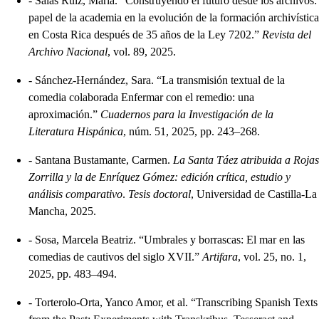
-
Salas Ruiz, María. “Construyendo el futuro desde los archivos:
papel de la academia en la evolución de la formación archivística
en Costa Rica después de 35 años de la Ley 7202.”
Revista del
Archivo Nacional
, vol. 89, 2025.
-
Sánchez-Hernández, Sara. “La transmisión textual de la
comedia colaborada Enfermar con el remedio: una
aproximación.”
Cuadernos para la Investigación de la
Literatura Hispánica
, núm. 51, 2025, pp. 243–268.
-
Santana Bustamante, Carmen.
La Santa Táez atribuida a Rojas
Zorrilla y la de Enríquez Gómez: edición crítica, estudio y
análisis comparativo
.
Tesis doctoral
, Universidad de Castilla-La
Mancha, 2025.
-
Sosa, Marcela Beatriz. “Umbrales y borrascas: El mar en las
comedias de cautivos del siglo XVII.”
Artifara
, vol. 25, no. 1,
2025, pp. 483–494.
-
Torterolo-Orta, Yanco Amor, et al. “Transcribing Spanish Texts