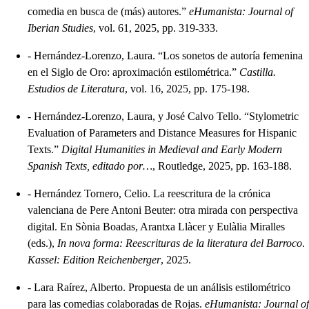
comedia en busca de (más) autores.”
eHumanista: Journal of
Iberian Studies
, vol. 61, 2025, pp. 319-333.
-
Hernández-Lorenzo, Laura. “Los sonetos de autoría femenina
en el Siglo de Oro: aproximación estilométrica.”
Castilla.
Estudios de Literatura
, vol. 16, 2025, pp. 175-198.
-
Hernández-Lorenzo, Laura, y José Calvo Tello. “Stylometric
Evaluation of Parameters and Distance Measures for Hispanic
Texts.”
Digital Humanities in Medieval and Early Modern
Spanish Texts, editado por…
, Routledge, 2025, pp. 163-188.
-
Hernández Tornero, Celio. La reescritura de la crónica
valenciana de Pere Antoni Beuter: otra mirada con perspectiva
digital. En Sònia Boadas, Arantxa Llàcer y Eulàlia Miralles
(eds.),
In nova forma: Reescrituras de la literatura del Barroco
.
Kassel: Edition Reichenberger
, 2025.
-
Lara Raírez, Alberto. Propuesta de un análisis estilométrico
para las comedias colaboradas de Rojas.
eHumanista: Journal of