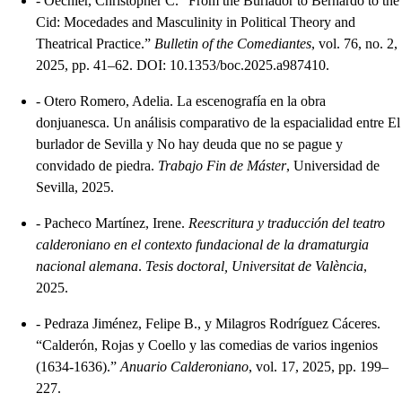
-
Oechler, Christopher C. “From the Burlador to Bernardo to the
Cid: Mocedades and Masculinity in Political Theory and
Theatrical Practice.”
Bulletin of the Comediantes
, vol. 76, no. 2,
2025, pp. 41–62. DOI: 10.1353/boc.2025.a987410.
-
Otero Romero, Adelia. La escenografía en la obra
donjuanesca. Un análisis comparativo de la espacialidad entre El
burlador de Sevilla y No hay deuda que no se pague y
convidado de piedra.
Trabajo Fin de Máster
, Universidad de
Sevilla, 2025.
-
Pacheco Martínez, Irene.
Reescritura y traducción del teatro
calderoniano en el contexto fundacional de la dramaturgia
nacional alemana
.
Tesis doctoral, Universitat de València
,
2025.
-
Pedraza Jiménez, Felipe B., y Milagros Rodríguez Cáceres.
“Calderón, Rojas y Coello y las comedias de varios ingenios
(1634-1636).”
Anuario Calderoniano
, vol. 17, 2025, pp. 199–
227.