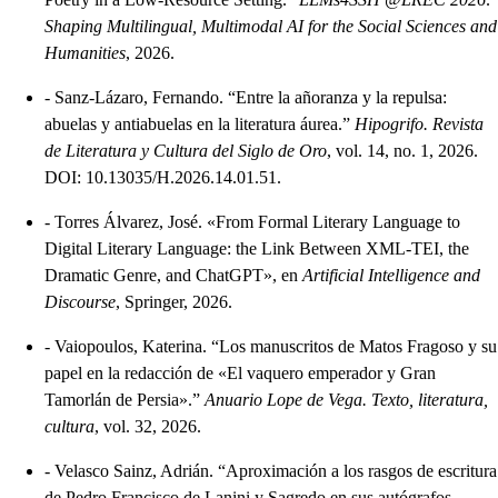
Shaping Multilingual, Multimodal AI for the Social Sciences and
Humanities
, 2026.
-
Sanz-Lázaro, Fernando. “Entre la añoranza y la repulsa:
abuelas y antiabuelas en la literatura áurea.”
Hipogrifo. Revista
de Literatura y Cultura del Siglo de Oro
, vol. 14, no. 1, 2026.
DOI: 10.13035/H.2026.14.01.51.
-
Torres Álvarez, José. «From Formal Literary Language to
Digital Literary Language: the Link Between XML-TEI, the
Dramatic Genre, and ChatGPT», en
Artificial Intelligence and
Discourse
, Springer, 2026.
-
Vaiopoulos, Katerina. “Los manuscritos de Matos Fragoso y su
papel en la redacción de «El vaquero emperador y Gran
Tamorlán de Persia».”
Anuario Lope de Vega. Texto, literatura,
cultura
, vol. 32, 2026.
-
Velasco Sainz, Adrián. “Aproximación a los rasgos de escritura
de Pedro Francisco de Lanini y Sagredo en sus autógrafos