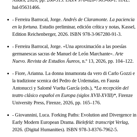
hal-05631466.
-
Ferreira Barrocal, Jorge.
Andrés de Claramonte. La paciencia
en la fortuna
. Estudio preliminar, edición crítica y notas, Kassel,
Edition Reichenberger, 2026. ISBN 978-3-967280-91-3.
-
Ferreira Barrocal, Jorge. «Una aproximación a las poesías
germanescas sacras de Manuel de León Marchante».
Arte
Nuevo. Revista de Estudios Áureos
, n.º 13, 2026, pp. 104–122.
-
Fiore, Arianna. La donna innamorata da vero di Carlo Gozzi e
la tradizione scenica del Pedro de Urdemalas, en Fausta
Antonucci y Salomé Vuelta García (eds.),
*La recepción del
teatro clásico español en Europa (siglos XVII-XVIII)*
, Firenze
University Press, Firenze, 2026, pp. 165–176.
-
Giovannini, Luca. Forking Paths: Evolution and Divergence in
Early Modern European Drama.
Bielefeld: transcript Verlag
,
2026. (Digital Humanities). ISBN 978-3-8376-7962-5.