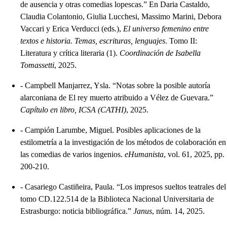
de ausencia y otras comedias lopescas.” En Daria Castaldo,
Claudia Colantonio, Giulia Lucchesi, Massimo Marini, Debora
Vaccari y Erica Verducci (eds.),
El universo femenino entre
textos e historia. Temas, escrituras, lenguajes
. Tomo II:
Literatura y crítica literaria (1).
Coordinación de Isabella
Tomassetti
, 2025.
-
Campbell Manjarrez, Ysla. “Notas sobre la posible autoría
alarconiana de El rey muerto atribuido a Vélez de Guevara.”
Capítulo en libro, ICSA (CATHI)
, 2025.
-
Campión Larumbe, Miguel. Posibles aplicaciones de la
estilometría a la investigación de los métodos de colaboración en
las comedias de varios ingenios.
eHumanista
, vol. 61, 2025, pp.
200-210.
-
Casariego Castiñeira, Paula. “Los impresos sueltos teatrales del
tomo CD.122.514 de la Biblioteca Nacional Universitaria de
Estrasburgo: noticia bibliográfica.”
Janus
, núm. 14, 2025.