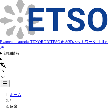
Examen de autorías
TEXORO
BITESO
要約
3Dネットワーク
引用方
法
詳細情報
JA
ホーム
/
反響