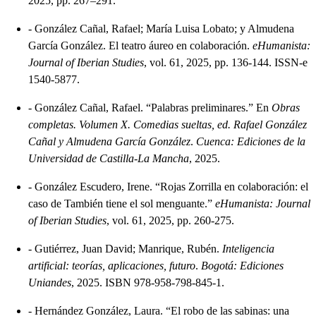
2025, pp. 267–291.
-
González Cañal, Rafael; María Luisa Lobato; y Almudena
García González. El teatro áureo en colaboración.
eHumanista:
Journal of Iberian Studies
, vol. 61, 2025, pp. 136-144. ISSN-e
1540-5877.
-
González Cañal, Rafael. “Palabras preliminares.” En
Obras
completas. Volumen X. Comedias sueltas, ed. Rafael González
Cañal y Almudena García González
.
Cuenca: Ediciones de la
Universidad de Castilla-La Mancha
, 2025.
-
González Escudero, Irene. “Rojas Zorrilla en colaboración: el
caso de También tiene el sol menguante.”
eHumanista: Journal
of Iberian Studies
, vol. 61, 2025, pp. 260-275.
-
Gutiérrez, Juan David; Manrique, Rubén.
Inteligencia
artificial: teorías, aplicaciones, futuro
.
Bogotá: Ediciones
Uniandes
, 2025. ISBN 978-958-798-845-1.
-
Hernández González, Laura. “El robo de las sabinas: una