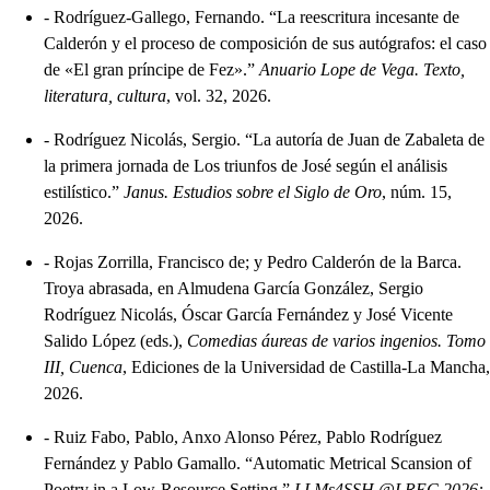
-
Rodríguez-Gallego, Fernando. “La reescritura incesante de
Calderón y el proceso de composición de sus autógrafos: el caso
de «El gran príncipe de Fez».”
Anuario Lope de Vega. Texto,
literatura, cultura
, vol. 32, 2026.
-
Rodríguez Nicolás, Sergio. “La autoría de Juan de Zabaleta de
la primera jornada de Los triunfos de José según el análisis
estilístico.”
Janus. Estudios sobre el Siglo de Oro
, núm. 15,
2026.
-
Rojas Zorrilla, Francisco de; y Pedro Calderón de la Barca.
Troya abrasada, en Almudena García González, Sergio
Rodríguez Nicolás, Óscar García Fernández y José Vicente
Salido López (eds.),
Comedias áureas de varios ingenios. Tomo
III, Cuenca
, Ediciones de la Universidad de Castilla-La Mancha,
2026.
-
Ruiz Fabo, Pablo, Anxo Alonso Pérez, Pablo Rodríguez
Fernández y Pablo Gamallo. “Automatic Metrical Scansion of
Poetry in a Low-Resource Setting.”
LLMs4SSH @LREC 2026: