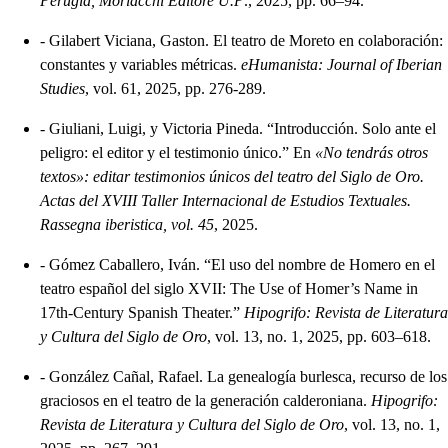
Perugia, Morlacchi Editore U.P
., 2025, pp. 66–94.
-
Gilabert Viciana, Gaston. El teatro de Moreto en colaboración:
constantes y variables métricas.
eHumanista: Journal of Iberian
Studies
, vol. 61, 2025, pp. 276-289.
-
Giuliani, Luigi, y Victoria Pineda. “Introducción. Solo ante el
peligro: el editor y el testimonio único.” En
«No tendrás otros
textos»: editar testimonios únicos del teatro del Siglo de Oro.
Actas del XVIII Taller Internacional de Estudios Textuales.
Rassegna iberistica, vol. 45
, 2025.
-
Gómez Caballero, Iván. “El uso del nombre de Homero en el
teatro español del siglo XVII: The Use of Homer’s Name in
17th-Century Spanish Theater.”
Hipogrifo: Revista de Literatura
y Cultura del Siglo de Oro
, vol. 13, no. 1, 2025, pp. 603–618.
-
González Cañal, Rafael. La genealogía burlesca, recurso de los
graciosos en el teatro de la generación calderoniana.
Hipogrifo:
Revista de Literatura y Cultura del Siglo de Oro
, vol. 13, no. 1,