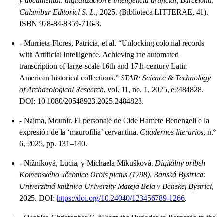
y documental: digitalización e inteligencia artificial, Barcelona:
Calambur Editorial S. L
., 2025. (Biblioteca LITTERAE, 41).
ISBN 978-84-8359-716-3.
-
Murrieta-Flores, Patricia, et al. “Unlocking colonial records
with Artificial Intelligence. Achieving the automated
transcription of large-scale 16th and 17th-century Latin
American historical collections.”
STAR: Science & Technology
of Archaeological Research
, vol. 11, no. 1, 2025, e2484828.
DOI: 10.1080/20548923.2025.2484828.
-
Najma, Mounir. El personaje de Cide Hamete Benengeli o la
expresión de la ‘maurofilia’ cervantina.
Cuadernos literarios
, n.º
6, 2025, pp. 131–140.
-
Nižníková, Lucia, y Michaela Mikušková.
Digitálny príbeh
Komenského učebnice Orbis pictus (1798)
.
Banská Bystrica:
Univerzitná knižnica Univerzity Mateja Bela v Banskej Bystrici
,
2025. DOI:
https://doi.org/10.24040/123456789-1266
.