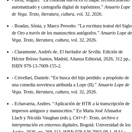
automatizado y cartografía digital de topónimos.”
Anuario Lope
de Vega. Texto, literatura, cultura
, vol. 32, 2026.
-
Boadas, Sònia, y Marco Presotto. “La escritura teatral del Siglo
de Oro a través de los manuscritos autógrafos.”
Anuario Lope de
Vega. Texto, literatura, cultura
, vol. 32, 2026.
-
Claramonte, Andrés de.
El burlador de Sevilla
. Edición de
Héctor Brioso Santos, Madrid, Alianza Editorial, 2026, 312 pp.,
ISBN 979-13-7009-155-2.
-
Crivellari, Daniele. “En busca del hijo perdido: a propósito de
una comedia novelesca atribuida a Lope (II).”
Anuario Lope de
Vega. Texto, literatura, cultura
, vol. 32, 2026.
-
Echavarria, Andres. “Aplicación de HTR a la transcripción de
impresos antiguos y manuscritos.” En Maria José Afanador
Llach y Nicolás Vaughan (eds.),
Ctrl+F: Texto, archivo e
interpretación en entornos digitales
, Bogotá: Universidad de los
Andes, 2026, pp. 268-313. ISBN 978-628-7903-08-1. HAL: