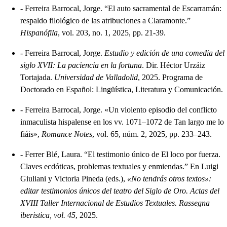
-
Ferreira Barrocal, Jorge. “El auto sacramental de Escarramán:
respaldo filológico de las atribuciones a Claramonte.”
Hispanófila
, vol. 203, no. 1, 2025, pp. 21-39.
-
Ferreira Barrocal, Jorge.
Estudio y edición de una comedia del
siglo XVII: La paciencia en la fortuna
. Dir. Héctor Urzáiz
Tortajada.
Universidad de Valladolid
, 2025. Programa de
Doctorado en Español: Lingüística, Literatura y Comunicación.
-
Ferreira Barrocal, Jorge. «Un violento episodio del conflicto
inmaculista hispalense en los vv. 1071–1072 de Tan largo me lo
fiáis»,
Romance Notes
, vol. 65, núm. 2, 2025, pp. 233–243.
-
Ferrer Blé, Laura. “El testimonio único de El loco por fuerza.
Claves ecdóticas, problemas textuales y enmiendas.” En Luigi
Giuliani y Victoria Pineda (eds.),
«No tendrás otros textos»:
editar testimonios únicos del teatro del Siglo de Oro. Actas del
XVIII Taller Internacional de Estudios Textuales. Rassegna
iberistica, vol. 45
, 2025.