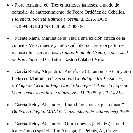
-
Fiore, Arianna, ed. Tres entremeses famosos, a modo de
comedia, de entretenimiento, de Pedro Ordóñez de Ceballos.
Florencia: Società Editrice Fiorentina
, 2025. DOI:
10.35948/DILEF/978-88-6032-806-9.
-
Fuente Rams, Martina de la. Hacia una edición crítica de la
comedia Vida, muerte y colocación de San Isidro a partir del
manuscrito a seis manos.
Trabajo Final de Grado, Universitat
de Barcelona
, 2025. Tutor: Gaston Gilabert Viciana.
-
García Reidy, Alejandro. “Andrés de Claramonte, «El rey don
Pedro en Madrid»,
ed. Fernando Cantalapiedra Erostarbe,
prólogo de Germán Vega García-Luengos.” Anuario Lope de
Vega. Texto, literatura, cultura
, vol. 31, 2025, pp. 231–238.
-
García-Reidy, Alejandro. “Loa «Lámparas de plata fina».”
Biblioteca Digital MANOS (Universidad de Salamanca)
, 2025.
-
García-Reidy, Alejandro. “Odres nuevos (digitales) para el
teatro áureo español.” En: Arteaga, F., Peirats, A., Calvo