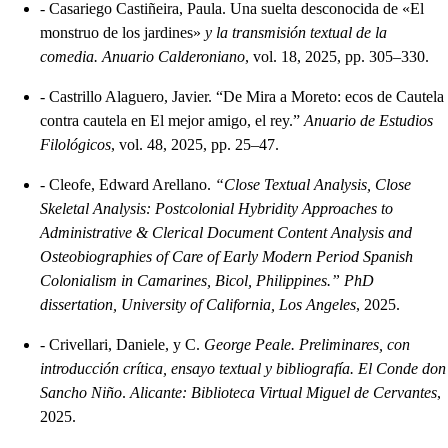
-
Casariego Castiñeira, Paula. Una suelta desconocida de «El
monstruo de los jardines»
y la transmisión textual de la
comedia. Anuario Calderoniano
, vol. 18, 2025, pp. 305–330.
-
Castrillo Alaguero, Javier. “De Mira a Moreto: ecos de Cautela
contra cautela en El mejor amigo, el rey.”
Anuario de Estudios
Filológicos
, vol. 48, 2025, pp. 25–47.
-
Cleofe, Edward Arellano.
“Close Textual Analysis, Close
Skeletal Analysis: Postcolonial Hybridity Approaches to
Administrative & Clerical Document Content Analysis and
Osteobiographies of Care of Early Modern Period Spanish
Colonialism in Camarines, Bicol, Philippines.” PhD
dissertation, University of California, Los Angeles
, 2025.
-
Crivellari, Daniele, y C.
George Peale. Preliminares, con
introducción crítica, ensayo textual y bibliografía. El Conde don
Sancho Niño
.
Alicante: Biblioteca Virtual Miguel de Cervantes
,
2025.