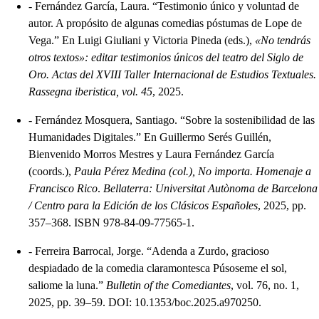
-
Fernández García, Laura. “Testimonio único y voluntad de
autor. A propósito de algunas comedias póstumas de Lope de
Vega.” En Luigi Giuliani y Victoria Pineda (eds.),
«No tendrás
otros textos»: editar testimonios únicos del teatro del Siglo de
Oro. Actas del XVIII Taller Internacional de Estudios Textuales.
Rassegna iberistica, vol. 45
, 2025.
-
Fernández Mosquera, Santiago. “Sobre la sostenibilidad de las
Humanidades Digitales.” En Guillermo Serés Guillén,
Bienvenido Morros Mestres y Laura Fernández García
(coords.),
Paula Pérez Medina (col.), No importa. Homenaje a
Francisco Rico
.
Bellaterra: Universitat Autònoma de Barcelona
/ Centro para la Edición de los Clásicos Españoles
, 2025, pp.
357–368. ISBN 978-84-09-77565-1.
-
Ferreira Barrocal, Jorge. “Adenda a Zurdo, gracioso
despiadado de la comedia claramontesca Púsoseme el sol,
saliome la luna.”
Bulletin of the Comediantes
, vol. 76, no. 1,
2025, pp. 39–59. DOI: 10.1353/boc.2025.a970250.