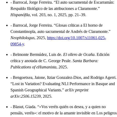
-
Barrocal, Jorge Ferreira. “El auto sacramental de Escarramán:
Respaldo filológico de las atribuciones a Claramonte.”
Hispanófila
, vol. 203, no. 1, 2025, pp. 21–39.
-
Barrocal, Jorge Ferreira. “Glosas críticas a El horno de
Constantinopla, auto sacramental de Andrés de Claramonte.”
Neophilologus
, 2025,
https://doi.org/10.1007/s11061-025-
09854-y
.
-
Belmonte Bermúdez, Luis de.
El ollero de Ocaña
. Edición
crítica y anotada de C. George Peale.
Santa Barbara:
Publications of eHumanista
, 2025.
-
Bengoetxea, Jaione, Itziar Gonzalez-Dios, and Rodrigo Agerri.
“Lost in Variation? Evaluating NLI Performance in Basque and
Spanish Geographical Variants.”
arXiv preprint
arXiv:2506.15239
, 2025.
-
Blasut, Giada. “«Vos veréis quién os desea, y a quien no
pensáis, veréis»: el motivo de la amante invisible en Los peligros