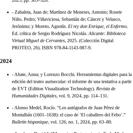
2025, pp. 305–326.
-
Zabaleta, Juan de; Martínez de Meneses, Antonio; Rosete
Niño, Pedro; Villaviciosa, Sebastián de; Cáncer y Velasco,
Jerónimo; y Moreto, Agustín.
El rey don Enrique, el Enfermo
.
Ed. crítica de Sergio Rodríguez Nicolás.
Alicante: Biblioteca
Virtual Miguel de Cervantes
, 2025. (Colección Digital
PROTEO, 26). ISBN 978-84-1143-987-9.
2024
-
Abate, Anna; y Lorenzo Bocchi. Herramientas digitales para la
edición del teatro aurisecular: el informe de una tentativa a partir
de EVT (Edition Visualization Technology).
Revista de
Humanidades Digitales
, vol. 9, 2024, pp. 114–131.
-
Alonso Medel, Rocío. “Los autógrafos de Juan Pérez de
Montalbán (1601–1638): el caso de ‘El caballero del Febo’.”
Bulletin hispanique
, vol. 126, no. 1, 2024, pp. 63–80.