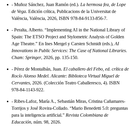
-
Muñoz Sánchez, Juan Ramón (ed.).
La hermosa fea, de Lope
de Vega
. Edición crítica, Publicacions de la Universitat de
València, València, 2026, ISBN 978-84-9133-856-7.
-
Peralta, Alberto. “Implementing AI in the National Library of
Spain: The ETSO Project and Stylometric Analysis of Golden
Age Theatre.” En Ines Mergel y Carsten Schmidt (eds.),
AI
Innovations in Public Services: The Case of National Libraries
.
Cham: Springer
, 2026, pp. 135-150.
-
Pérez de Montalbán, Juan.
El caballero del Febo, ed. crítica de
Rocío Alonso Medel
.
Alicante: Biblioteca Virtual Miguel de
Cervantes
, 2026. (Colección Teatro Caballeresco, 4). ISBN
978-84-1143-922.
-
Ribes-Lafoz, María A., Sebastián Miras, Cristina Cañamares-
Torrijos y José Rovira-Collado. “Mario Benedetti 5.0: preguntas
para la inteligencia artificial.”
Revista Colombiana de
Educación
, núm. 98, 2026.