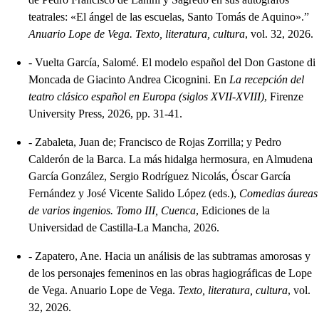
teatrales: «El ángel de las escuelas, Santo Tomás de Aquino».”
Anuario Lope de Vega. Texto, literatura, cultura
, vol. 32, 2026.
-
Vuelta García, Salomé. El modelo español del Don Gastone di
Moncada de Giacinto Andrea Cicognini. En
La recepción del
teatro clásico español en Europa (siglos XVII-XVIII)
, Firenze
University Press, 2026, pp. 31-41.
-
Zabaleta, Juan de; Francisco de Rojas Zorrilla; y Pedro
Calderón de la Barca. La más hidalga hermosura, en Almudena
García González, Sergio Rodríguez Nicolás, Óscar García
Fernández y José Vicente Salido López (eds.),
Comedias áureas
de varios ingenios. Tomo III, Cuenca
, Ediciones de la
Universidad de Castilla-La Mancha, 2026.
-
Zapatero, Ane. Hacia un análisis de las subtramas amorosas y
de los personajes femeninos en las obras hagiográficas de Lope
de Vega. Anuario Lope de Vega.
Texto, literatura, cultura
, vol.
32, 2026.