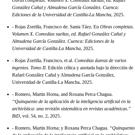
Obras completas. Volumen X. Comedias sueltas, ed. Rafael
González Cañal y Almudena García González
.
Cuenca:
Ediciones de la Universidad de Castilla-La Mancha
, 2025.
-
Rojas Zorrilla, Francisco de. Santa Táez. En
Obras completas.
Volumen X. Comedias sueltas, ed. Rafael González Cañal y
Almudena García González
.
Cuenca: Ediciones de la
Universidad de Castilla-La Mancha
, 2025.
-
Rojas Zorrilla, Francisco, et al.
Comedias áureas de varios
ingenios. Tomo II
. Edición crítica y anotada bajo la dirección de
Rafael González Cañal y Almudena García González,
Universidad de Castilla-La Mancha, 2025.
-
Romero, Martin Horna, and Roxana Perca Chagua.
“Quinquenio de la aplicación de la inteligencia artificial en la
archivística: una revisión sistemática en revistas académicas.”
BiD
, vol. 54, no. 2, 2025.
-
Romero, Martin Horna; y Roxana Perca Chagua.
“Quinquenio