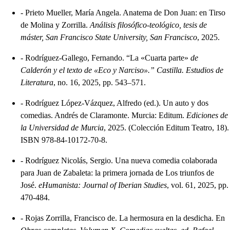
-
Prieto Mueller, María Angela. Anatema de Don Juan: en Tirso
de Molina y Zorrilla.
Análisis filosófico-teológico, tesis de
máster, San Francisco State University, San Francisco
, 2025.
-
Rodríguez-Gallego, Fernando. “La «Cuarta parte»
de
Calderón y el texto de «Eco y Narciso».” Castilla. Estudios de
Literatura
, no. 16, 2025, pp. 543–571.
-
Rodríguez López-Vázquez, Alfredo (ed.). Un auto y dos
comedias. Andrés de Claramonte. Murcia: Editum.
Ediciones de
la Universidad de Murcia
, 2025. (Colección Editum Teatro, 18).
ISBN 978-84-10172-70-8.
-
Rodríguez Nicolás, Sergio. Una nueva comedia colaborada
para Juan de Zabaleta: la primera jornada de Los triunfos de
José.
eHumanista: Journal of Iberian Studies
, vol. 61, 2025, pp.
470-484.
-
Rojas Zorrilla, Francisco de. La hermosura en la desdicha. En