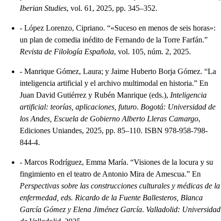
Iberian Studies
, vol. 61, 2025, pp. 345–352.
-
López Lorenzo, Cipriano. “«Suceso en menos de seis horas»:
un plan de comedia inédito de Fernando de la Torre Farfán.”
Revista de Filología Española
, vol. 105, núm. 2, 2025.
-
Manrique Gómez, Laura; y Jaime Huberto Borja Gómez. “La
inteligencia artificial y el archivo multimodal en historia.” En
Juan David Gutiérrez y Rubén Manrique (eds.),
Inteligencia
artificial: teorías, aplicaciones, futuro
.
Bogotá: Universidad de
los Andes, Escuela de Gobierno Alberto Lleras Camargo
,
Ediciones Uniandes, 2025, pp. 85–110. ISBN 978-958-798-
844-4.
-
Marcos Rodríguez, Emma María. “Visiones de la locura y su
fingimiento en el teatro de Antonio Mira de Amescua.” En
Perspectivas sobre las construcciones culturales y médicas de la
enfermedad, eds. Ricardo de la Fuente Ballesteros, Blanca
García Gómez y Elena Jiménez García
.
Valladolid: Universidad