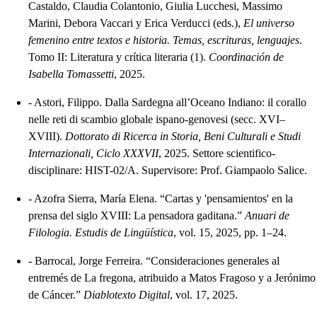
Castaldo, Claudia Colantonio, Giulia Lucchesi, Massimo
Marini, Debora Vaccari y Erica Verducci (eds.),
El universo
femenino entre textos e historia. Temas, escrituras, lenguajes
.
Tomo II: Literatura y crítica literaria (1).
Coordinación de
Isabella Tomassetti
, 2025.
-
Astori, Filippo. Dalla Sardegna all’Oceano Indiano: il corallo
nelle reti di scambio globale ispano-genovesi (secc. XVI–
XVIII).
Dottorato di Ricerca in Storia, Beni Culturali e Studi
Internazionali, Ciclo XXXVII
, 2025. Settore scientifico-
disciplinare: HIST-02/A. Supervisore: Prof. Giampaolo Salice.
-
Azofra Sierra, María Elena. “Cartas y 'pensamientos' en la
prensa del siglo XVIII: La pensadora gaditana.”
Anuari de
Filologia. Estudis de Lingüística
, vol. 15, 2025, pp. 1–24.
-
Barrocal, Jorge Ferreira. “Consideraciones generales al
entremés de La fregona, atribuido a Matos Fragoso y a Jerónimo
de Cáncer.”
Diablotexto Digital
, vol. 17, 2025.