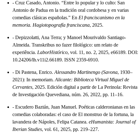
-
Cruz Casado, Antonio. “Entre lo popular y lo culto: San
Antonio de Padua en la tradición oral cordobesa y en varias
comedias clásicas españolas.” En
El franciscanismo en la
memoria. Hagiotopografía franciscana
, 2025.
-
Depizzolatti, Ana Terra; y Manoel Mourivaldo Santiago-
Almeida. Transkribus no fazer filológico: um relato de
experiência.
LaborHistórico
, vol. 11, no. 2, 2025, e66189. DOI:
10.24206/lh.v11i2.66189. ISSN 2359-6910.
-
Di Pastena, Enrico.
Alessandro Martinengo (Savona
, 1930–
2021): In memoriam.
Alicante: Biblioteca Virtual Miguel de
Cervantes
, 2025. Edición digital a partir de La Perinola: Revista
de Investigación Quevediana, núm. 26, 2022, pp. 11–16.
-
Escudero Baztán, Juan Manuel. Poéticas calderonianas en las
comedias colaboradas: el caso de El monstruo de la fortuna, la
lavandera de Nápoles, Felipa Catanea.
eHumanista: Journal of
Iberian Studies
, vol. 61, 2025, pp. 219–227.