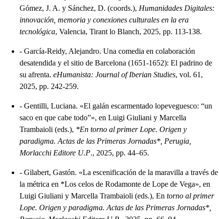
Gómez, J. A. y Sánchez, D. (coords.),
Humanidades Digitales:
innovación, memoria y conexiones culturales en la era
tecnológica
, Valencia, Tirant lo Blanch, 2025, pp. 113-138.
-
García-Reidy, Alejandro. Una comedia en colaboración
desatendida y el sitio de Barcelona (1651-1652): El padrino de
su afrenta.
eHumanista: Journal of Iberian Studies
, vol. 61,
2025, pp. 242-259.
-
Gentilli, Luciana. «El galán escarmentado lopeveguesco: “un
saco en que cabe todo”», en Luigi Giuliani y Marcella
Trambaioli (eds.),
*En torno al primer Lope. Origen y
paradigma. Actas de las Primeras Jornadas*, Perugia,
Morlacchi Editore U.P
., 2025, pp. 44–65.
-
Gilabert, Gastón. «La escenificación de la maravilla a través de
la métrica en *Los celos de Rodamonte de Lope de Vega», en
Luigi Giuliani y Marcella Trambaioli (eds.), En
torno al primer
Lope. Origen y paradigma. Actas de las Primeras Jornadas*,