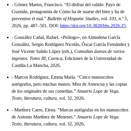
-
Gómez Martos, Francisco. “El disfraz del valido: Payo de
Guzmán, protagonista de Cómo ha de usarse del bien y ha de
prevenirse el mal.”
Bulletin of Hispanic Studies
, vol.
103, n.º 5
,
2026, pp. 487–501. DOI:
https://doi.org/10.3828/bhs.2026.25
.
-
González Cañal, Rafael. «Prólogo», en Almudena García
González, Sergio Rodríguez Nicolás, Óscar García Fernández y
José Vicente Salido López (eds.),
Comedias áureas de varios
ingenios. Tomo III, Cuenca
, Ediciones de la Universidad de
Castilla-La Mancha, 2026.
-
Marcos Rodríguez, Emma María. “Cinco manuscritos
autógrafos, pero muchas manos. Mira de Amescua y las copias
de los originales de sus comedias.”
Anuario Lope de Vega.
Texto, literatura, cultura
, vol. 32, 2026.
-
Martínez Carro, Elena. “Marcas autógrafas en los manuscritos
de Antonio Martínez de Meneses.”
Anuario Lope de Vega.
Texto, literatura, cultura
, vol. 32, 2026.