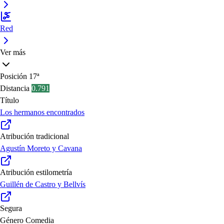
Red
Ver más
Posición
17ª
Distancia
0.791
Título
Los hermanos encontrados
Atribución tradicional
Agustín Moreto y Cavana
Atribución estilometría
Guillén de Castro y Bellvís
Segura
Género
Comedia