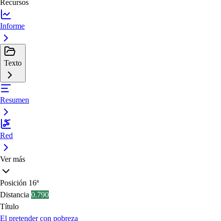
Recursos
Informe
Texto
Resumen
Red
Ver más
Posición
16ª
Distancia
0.790
Título
El pretender con pobreza