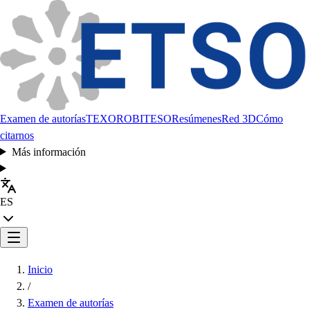
Examen de autorías
TEXORO
BITESO
Resúmenes
Red 3D
Cómo
citarnos
Más información
ES
Inicio
/
Examen de autorías