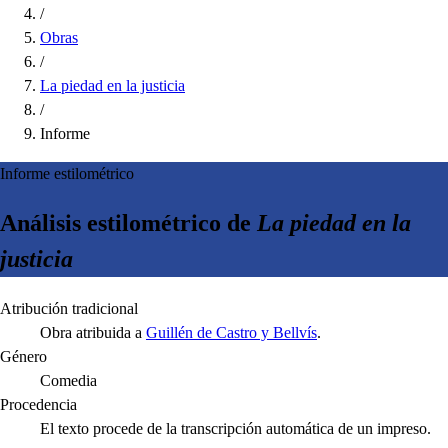
/
Obras
/
La piedad en la justicia
/
Informe
Informe estilométrico
Análisis estilométrico de
La piedad en la
justicia
Atribución tradicional
Obra atribuida a
Guillén de Castro y Bellvís
.
Género
Comedia
Procedencia
El texto procede de la transcripción automática de un impreso.