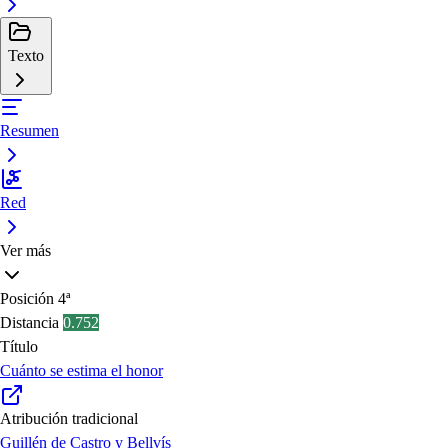
Texto
Resumen
Red
Ver más
Posición
4ª
Distancia
0.752
Título
Cuánto se estima el honor
Atribución tradicional
Guillén de Castro y Bellvís