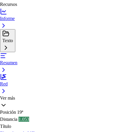
Recursos
Informe
Texto
Resumen
Red
Ver más
Posición
19ª
Distancia
1.053
Título