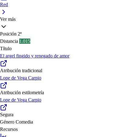
Red
Ver más
Posición
2ª
Distancia
1.015
Título
El argel fingido y renegado de amor
Atribución tradicional
Lope de Vega Carpio
Atribución estilometría
Lope de Vega Carpio
Segura
Género
Comedia
Recursos