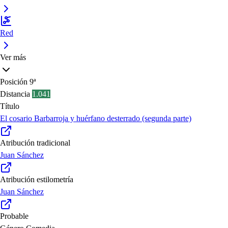
Red
Ver más
Posición
9ª
Distancia
1.041
Título
El cosario Barbarroja y huérfano desterrado (segunda parte)
Atribución tradicional
Juan Sánchez
Atribución estilometría
Juan Sánchez
Probable