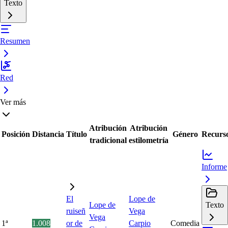
Texto
Resumen
Red
Ver más
Atribución
Atribución
Posición
Distancia
Título
Género
Recurs
tradicional
estilometría
Informe
El
Lope de
Lope de
Texto
ruiseñ
Vega
Vega
1ª
1.008
or de
Carpio
Comedia