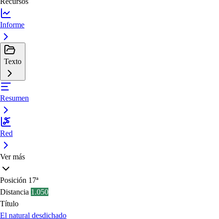
Recursos
Informe
Texto
Resumen
Red
Ver más
Posición
17ª
Distancia
1.050
Título
El natural desdichado