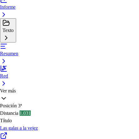
Informe
Texto
Resumen
Red
Ver más
Posición
3ª
Distancia
1.031
Título
Las galas a la vejez