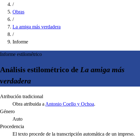
/
Obras
/
La amiga más verdadera
/
Informe
Informe estilométrico
Análisis estilométrico de
La amiga más
verdadera
Atribución tradicional
Obra atribuida a
Antonio Coello y Ochoa
.
Género
Auto
Procedencia
El texto procede de la transcripción automática de un impreso.