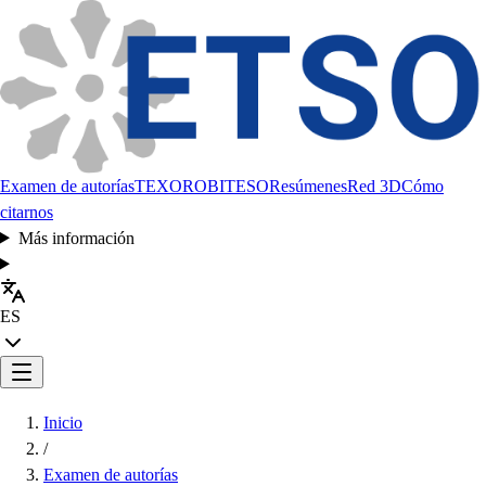
Examen de autorías
TEXORO
BITESO
Resúmenes
Red 3D
Cómo
citarnos
Más información
ES
Inicio
/
Examen de autorías