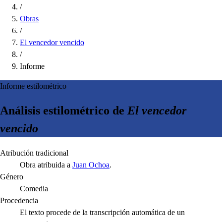
/
Obras
/
El vencedor vencido
/
Informe
Informe estilométrico
Análisis estilométrico de
El vencedor
vencido
Atribución tradicional
Obra atribuida a
Juan Ochoa
.
Género
Comedia
Procedencia
El texto procede de la transcripción automática de un