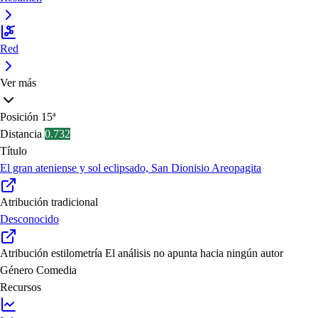
Red
Ver más
Posición
15ª
Distancia
0.732
Título
El gran ateniense y sol eclipsado, San Dionisio Areopagita
Atribución tradicional
Desconocido
Atribución estilometría
El análisis no apunta hacia ningún autor
Género
Comedia
Recursos