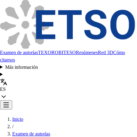
Examen de autorías
TEXORO
BITESO
Resúmenes
Red 3D
Cómo
citarnos
Más información
ES
Inicio
/
Examen de autorías