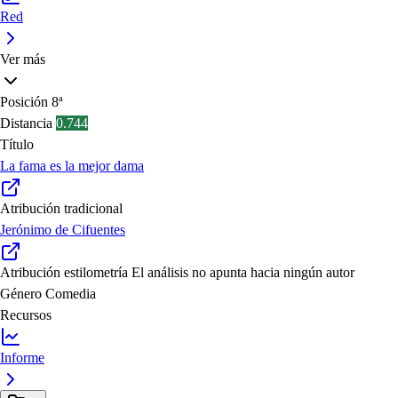
Red
Ver más
Posición
8ª
Distancia
0.744
Título
La fama es la mejor dama
Atribución tradicional
Jerónimo de Cifuentes
Atribución estilometría
El análisis no apunta hacia ningún autor
Género
Comedia
Recursos
Informe