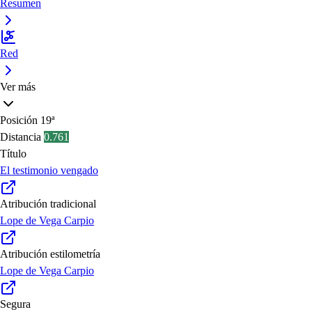
Resumen
Red
Ver más
Posición
19ª
Distancia
0.761
Título
El testimonio vengado
Atribución tradicional
Lope de Vega Carpio
Atribución estilometría
Lope de Vega Carpio
Segura