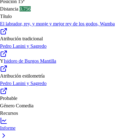
Posición
15ª
Distancia
0.756
Título
El labrador, rey, y monje y mejor rey de los godos, Wamba
Atribución tradicional
Pedro Lanini y Sagredo
Y
Isidoro de Burgos Mantilla
Atribución estilometría
Pedro Lanini y Sagredo
Probable
Género
Comedia
Recursos
Informe