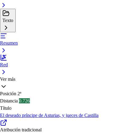
Texto
Resumen
Red
Ver más
Posición
2ª
Distancia
0.726
Título
El deseado príncipe de Asturias, y jueces de Castilla
Atribución tradicional