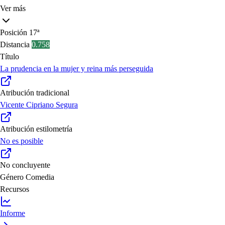
Ver más
Posición
17ª
Distancia
0.758
Título
La prudencia en la mujer y reina más perseguida
Atribución tradicional
Vicente Cipriano Segura
Atribución estilometría
No es posible
No concluyente
Género
Comedia
Recursos
Informe