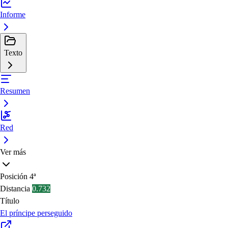
Informe
Texto
Resumen
Red
Ver más
Posición
4ª
Distancia
0.732
Título
El príncipe perseguido