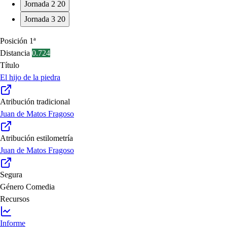
Jornada 2
20
Jornada 3
20
Posición
1ª
Distancia
0.724
Título
El hijo de la piedra
Atribución tradicional
Juan de Matos Fragoso
Atribución estilometría
Juan de Matos Fragoso
Segura
Género
Comedia
Recursos
Informe