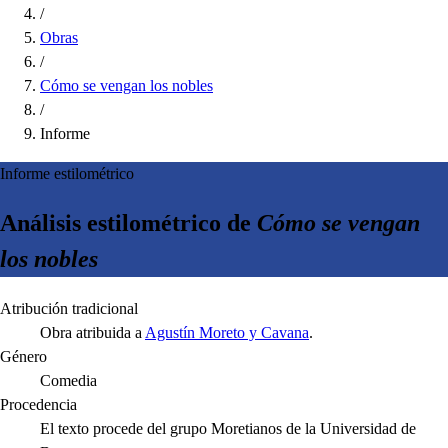
/
Obras
/
Cómo se vengan los nobles
/
Informe
Informe estilométrico
Análisis estilométrico de
Cómo se vengan
los nobles
Atribución tradicional
Obra atribuida a
Agustín Moreto y Cavana
.
Género
Comedia
Procedencia
El texto procede del grupo Moretianos de la Universidad de