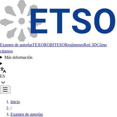
Examen de autorías
TEXORO
BITESO
Resúmenes
Red 3D
Cómo
citarnos
Más información
ES
Inicio
/
Examen de autorías