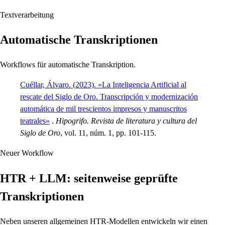
Textverarbeitung
Automatische Transkriptionen
Workflows für automatische Transkription.
Cuéllar, Álvaro. (2023). «La Inteligencia Artificial al
rescate del Siglo de Oro. Transcripción y modernización
automática de mil trescientos impresos y manuscritos
teatrales»
.
Hipogrifo. Revista de literatura y cultura del
Siglo de Oro
, vol. 11, núm. 1, pp. 101-115.
Neuer Workflow
HTR + LLM: seitenweise geprüfte
Transkriptionen
Neben unseren allgemeinen HTR-Modellen entwickeln wir einen