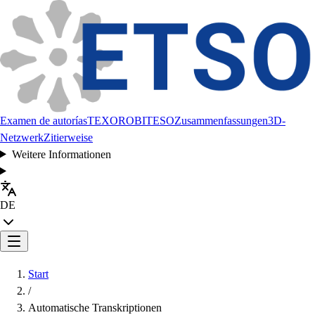
Examen de autorías
TEXORO
BITESO
Zusammenfassungen
3D-
Netzwerk
Zitierweise
Weitere Informationen
DE
Start
/
Automatische Transkriptionen