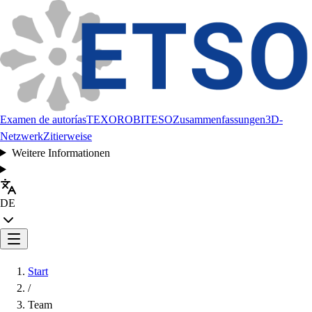
Examen de autorías
TEXORO
BITESO
Zusammenfassungen
3D-
Netzwerk
Zitierweise
Weitere Informationen
DE
Start
/
Team