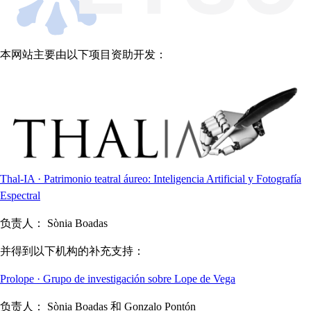
本网站主要由以下项目资助开发：
Thal-IA · Patrimonio teatral áureo: Inteligencia Artificial y Fotografía
Espectral
负责人：
Sònia Boadas
并得到以下机构的补充支持：
Prolope · Grupo de investigación sobre Lope de Vega
负责人：
Sònia Boadas 和 Gonzalo Pontón