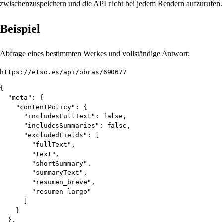
zwischenzuspeichern und die API nicht bei jedem Rendern aufzurufen.
Beispiel
Abfrage eines bestimmten Werkes und vollständige Antwort:
https://etso.es/api/obras/690677
{

  "meta": {

    "contentPolicy": {

      "includesFullText": false,

      "includesSummaries": false,

      "excludedFields": [

        "fullText",

        "text",

        "shortSummary",

        "summaryText",

        "resumen_breve",

        "resumen_largo"

      ]

    }

  },
