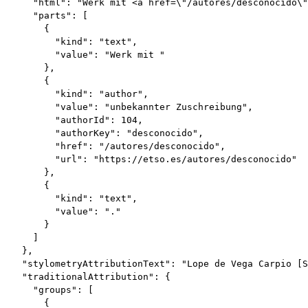
      "html": "Werk mit <a href=\"/autores/desconocido\"
      "parts": [

        {

          "kind": "text",

          "value": "Werk mit "

        },

        {

          "kind": "author",

          "value": "unbekannter Zuschreibung",

          "authorId": 104,

          "authorKey": "desconocido",

          "href": "/autores/desconocido",

          "url": "https://etso.es/autores/desconocido"

        },

        {

          "kind": "text",

          "value": "."

        }

      ]

    },

    "stylometryAttributionText": "Lope de Vega Carpio [S
    "traditionalAttribution": {

      "groups": [

        {
