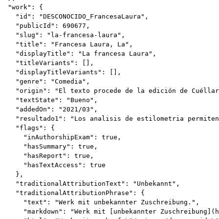
  "work": {

    "id": "DESCONOCIDO_FrancesaLaura",

    "publicId": 690677,

    "slug": "la-francesa-laura",

    "title": "Francesa Laura, La",

    "displayTitle": "La francesa Laura",

    "titleVariants": [],

    "displayTitleVariants": [],

    "genre": "Comedia",

    "origin": "El texto procede de la edición de Cuéllar
    "textState": "Bueno",

    "addedOn": "2021/03",

    "resultado1": "Los analisis de estilometria permiten
    "flags": {

      "inAuthorshipExam": true,

      "hasSummary": true,

      "hasReport": true,

      "hasTextAccess": true

    },

    "traditionalAttributionText": "Unbekannt",

    "traditionalAttributionPhrase": {

      "text": "Werk mit unbekannter Zuschreibung.",

      "markdown": "Werk mit [unbekannter Zuschreibung](h