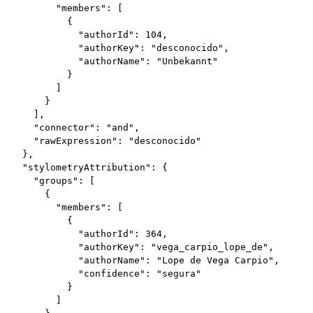
          "members": [

            {

              "authorId": 104,

              "authorKey": "desconocido",

              "authorName": "Unbekannt"

            }

          ]

        }

      ],

      "connector": "and",

      "rawExpression": "desconocido"

    },

    "stylometryAttribution": {

      "groups": [

        {

          "members": [

            {

              "authorId": 364,

              "authorKey": "vega_carpio_lope_de",

              "authorName": "Lope de Vega Carpio",

              "confidence": "segura"

            }

          ]
