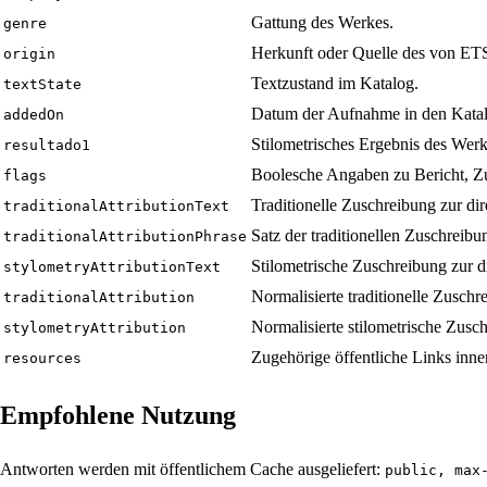
Gattung des Werkes.
genre
Herkunft oder Quelle des von ET
origin
Textzustand im Katalog.
textState
Datum der Aufnahme in den Katal
addedOn
Stilometrisches Ergebnis des Werke
resultado1
Boolesche Angaben zu Bericht, Z
flags
Traditionelle Zuschreibung zur di
traditionalAttributionText
Satz der traditionellen Zuschrei
traditionalAttributionPhrase
Stilometrische Zuschreibung zur d
stylometryAttributionText
Normalisierte traditionelle Zuschr
traditionalAttribution
Normalisierte stilometrische Zusc
stylometryAttribution
Zugehörige öffentliche Links inn
resources
Empfohlene Nutzung
Antworten werden mit öffentlichem Cache ausgeliefert:
public, max