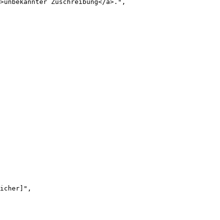
>unbekannter Zuschreibung</a>.",

icher]",
