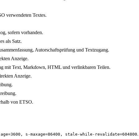
SO verwendeten Textes.
og, sofern vorhanden.
s als Satz.
usammenfassung, Autorschaftsprüfung und Textzugang.
rekten Anzeige.
bung mit Text, Markdown, HTML und verlinkbaren Teilen.
irekten Anzeige.
eibung.
hreibung.
erhalb von ETSO.
-age=3600, s-maxage=86400, stale-while-revalidate=604800