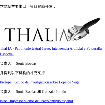
本网站主要由以下项目资助开发：
Thal-IA · Patrimonio teatral áureo: Inteligencia Artificial y Fotografía
Espectral
负责人：
Sònia Boadas
并得到以下机构的补充支持：
Prolope · Grupo de investigación sobre Lope de Vega
负责人：
Sònia Boadas 和 Gonzalo Pontón
Istae · Impresos sueltos del teatro antiguo español