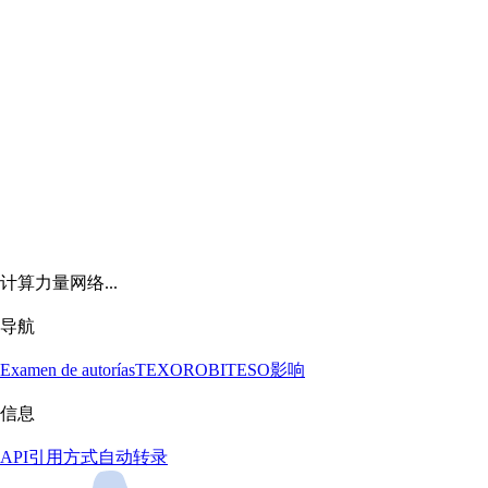
计算力量网络...
导航
Examen de autorías
TEXORO
BITESO
影响
信息
API
引用方式
自动转录