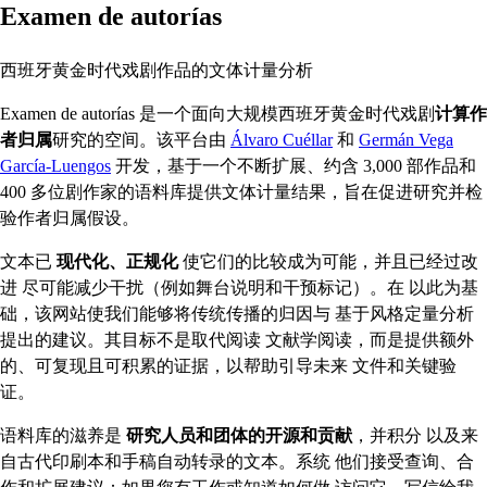
Examen de autorías
西班牙黄金时代戏剧作品的文体计量分析
Examen de autorías 是一个面向大规模西班牙黄金时代戏剧
计算作
者归属
研究的空间。该平台由
Álvaro Cuéllar
和
Germán Vega
García-Luengos
开发，基于一个不断扩展、约含 3,000 部作品和
400 多位剧作家的语料库提供文体计量结果，旨在促进研究并检
验作者归属假设。
文本已
现代化、正规化
使它们的比较成为可能，并且已经过改
进 尽可能减少干扰（例如舞台说明和干预标记）。在 以此为基
础，该网站使我们能够将传统传播的归因与 基于风格定量分析
提出的建议。其目标不是取代阅读 文献学阅读，而是提供额外
的、可复现且可积累的证据，以帮助引导未来 文件和关键验
证。
语料库的滋养是
研究人员和团体的开源和贡献
，并积分 以及来
自古代印刷本和手稿自动转录的文本。系统 他们接受查询、合